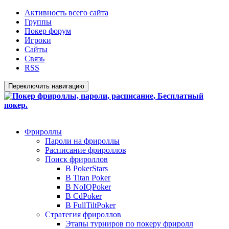
Активность всего сайта
Группы
Покер форум
Игроки
Сайты
Связь
RSS
Переключить навигацию
Фрироллы
Пароли на фрироллы
Расписание фрироллов
Поиск фрироллов
В PokerStars
В Titan Poker
В NoIQPoker
В CdPoker
В FullTiltPoker
Стратегия фрироллов
Этапы турниров по покеру фриролл