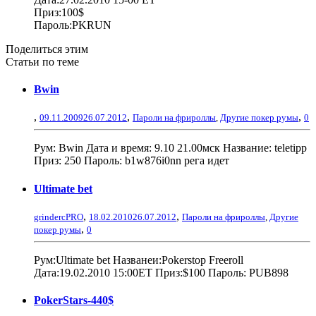
Приз:100$
Пароль:PKRUN
Поделиться этим
Cтатьи по теме
Bwin
,
,
,
09.11.2009
26.07.2012
Пароли на фрироллы
,
Другие покер румы
0
Рум: Bwin Дата и время: 9.10 21.00мск Название: teletipp
Приз: 250 Пароль: b1w876i0nn рега идет
Ultimate bet
,
,
grindercPRO
18.02.2010
26.07.2012
Пароли на фрироллы
,
Другие
,
покер румы
0
Рум:Ultimate bet Названеи:Pokerstop Freeroll
Дата:19.02.2010 15:00ET Приз:$100 Пароль: PUB898
PokerStars-440$