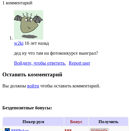
1 комментарий
w2ki
16 лет назад
дед ну что там на фотоконкурсе выиграл?
Войдите, чтобы ответить.
Report user
Оставить комментарий
Вы должны
войти
чтобы оставить комментарий.
Бездепозитные бонусы:
Покер рум
Бонус
Получить
888Poker
$88