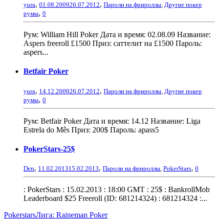
,
,
yura
01.08.2009
26.07.2012
Пароли на фрироллы
,
Другие покер
,
румы
0
Рум: William Hill Poker Дата и время: 02.08.09 Название:
Aspers freeroll £1500 Приз: саттелит на £1500 Пароль:
aspers...
Betfair Poker
,
,
yura
14.12.2009
26.07.2012
Пароли на фрироллы
,
Другие покер
,
румы
0
Рум: Betfair Poker Дата и время: 14.12 Название: Liga
Estrela do Mês Приз: 200$ Пароль: apass5
PokerStars-25$
,
,
,
Den
11.02.2013
15.02.2013
Пароли на фрироллы
,
PokerStars
0
: PokerStars : 15.02.2013 : 18:00 GMT : 25$ : BankrollMob
Leaderboard $25 Freeroll (ID: 681214324) : 681214324 :...
Pokerstars
Лига: Raineman Poker