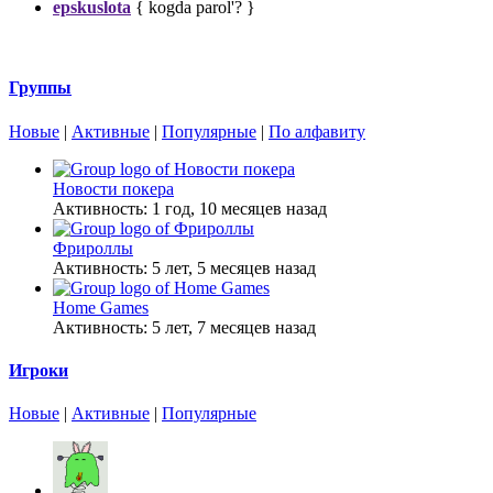
epskuslota
{ kogda parol'? }
Группы
Новые
|
Активные
|
Популярные
|
По алфавиту
Новости покера
Активность: 1 год, 10 месяцев назад
Фрироллы
Активность: 5 лет, 5 месяцев назад
Home Games
Активность: 5 лет, 7 месяцев назад
Игроки
Новые
|
Активные
|
Популярные