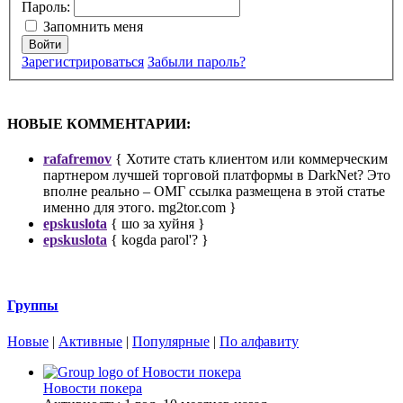
Пароль:
Запомнить меня
Войти
Зарегистрироваться
Забыли пароль?
НОВЫЕ КОММЕНТАРИИ:
rafafremov
{ Хотите стать клиентом или коммерческим
партнером лучшей торговой платформы в DarkNet? Это
вполне реально – ОМГ ссылка размещена в этой статье
именно для этого. mg2tor.com }
epskuslota
{ шо за хуйня }
epskuslota
{ kogda parol'? }
Группы
Новые
|
Активные
|
Популярные
|
По алфавиту
Новости покера