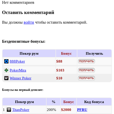
Нет комментариев
Оставить комментарий
Вы должны
войти
чтобы оставить комментарий.
Бездепозитные бонусы:
Покер рум
Бонус
Получить
888Poker
$88
PokerMira
$103
Winner Poker
$10
Бонусы на первый депозит:
Покер рум
%
Бонус
Код бонуса
1
TitanPoker
200%
$2000
PFRU