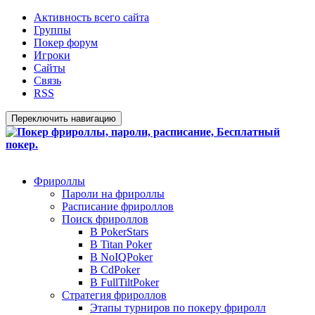
Активность всего сайта
Группы
Покер форум
Игроки
Сайты
Связь
RSS
Переключить навигацию
Фрироллы
Пароли на фрироллы
Расписание фрироллов
Поиск фрироллов
В PokerStars
В Titan Poker
В NoIQPoker
В CdPoker
В FullTiltPoker
Стратегия фрироллов
Этапы турниров по покеру фриролл