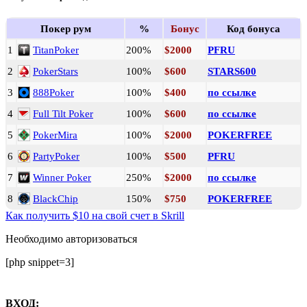
Покер рум
%
Бонус
Код бонуса
1
TitanPoker
200%
$2000
PFRU
2
PokerStars
100%
$600
STARS600
3
888Poker
100%
$400
по ссылке
4
Full Tilt Poker
100%
$600
по ссылке
5
PokerMira
100%
$2000
POKERFREE
6
PartyPoker
100%
$500
PFRU
7
Winner Poker
250%
$2000
по ссылке
8
BlackChip
150%
$750
POKERFREE
Как получить $10 на свой счет в Skrill
Необходимо авторизоваться
[php snippet=3]
ВХОД: