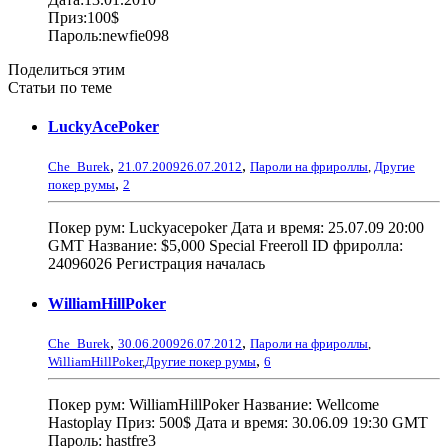
Приз:100$
Пароль:newfie098
Поделиться этим
Cтатьи по теме
LuckyAcePoker
,
,
Che_Burek
21.07.2009
26.07.2012
Пароли на фрироллы
,
Другие
,
покер румы
2
Покер рум: Luckyacepoker Дата и время: 25.07.09 20:00
GMT Название: $5,000 Special Freeroll ID фриролла:
24096026 Регистрация началась
WilliamHillPoker
,
,
Che_Burek
30.06.2009
26.07.2012
Пароли на фрироллы
,
,
WilliamHillPoker
,
Другие покер румы
6
Покер рум: WilliamHillPoker Название: Wellcome
Hastoplay Приз: 500$ Дата и время: 30.06.09 19:30 GMT
Пароль: hastfre3