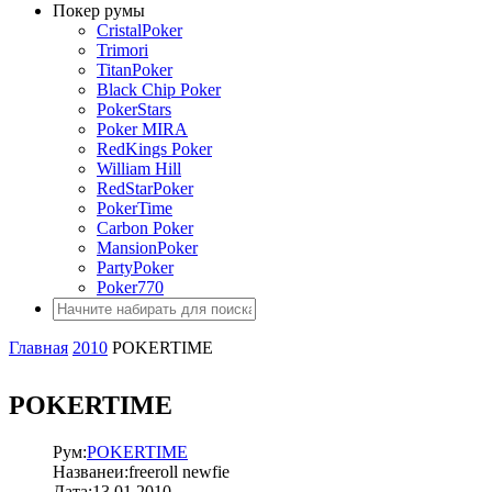
Покер румы
CristalPoker
Trimori
TitanPoker
Black Chip Poker
PokerStars
Poker MIRA
RedKings Poker
William Hill
RedStarPoker
PokerTime
Carbon Poker
MansionPoker
PartyPoker
Poker770
Главная
2010
POKERTIME
POKERTIME
Рум:
POKERTIME
Названеи:freeroll newfie
Дата:13.01.2010