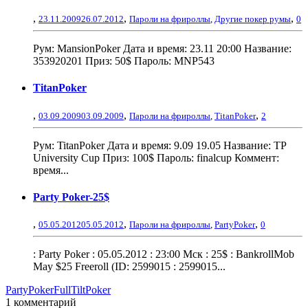
,
,
,
23.11.2009
26.07.2012
Пароли на фрироллы
,
Другие покер румы
0
Рум: MansionPoker Дата и время: 23.11 20:00 Название:
353920201 Приз: 50$ Пароль: MNP543
TitanPoker
,
,
,
03.09.2009
03.09.2009
Пароли на фрироллы
,
TitanPoker
2
Рум: TitanPoker Дата и время: 9.09 19.05 Название: TP
University Cup Приз: 100$ Пароль: finalcup Коммент:
время...
Party Poker-25$
,
,
,
05.05.2012
05.05.2012
Пароли на фрироллы
,
PartyPoker
0
: Party Poker : 05.05.2012 : 23:00 Мск : 25$ : BankrollMob
May $25 Freeroll (ID: 2599015 : 2599015...
PartyPoker
FullTiltPoker
1 комментарий