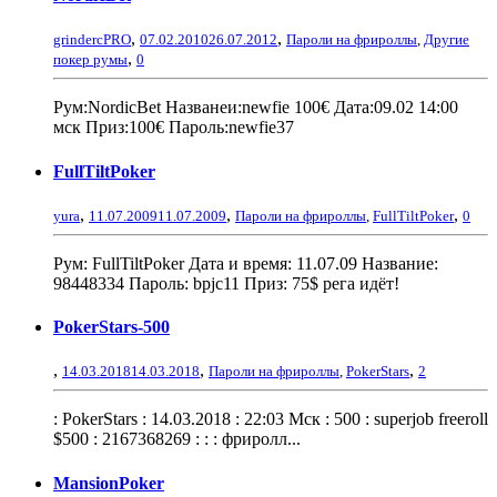
,
,
grindercPRO
07.02.2010
26.07.2012
Пароли на фрироллы
,
Другие
,
покер румы
0
Рум:NordicBet Названеи:newfie 100€ Дата:09.02 14:00
мск Приз:100€ Пароль:newfie37
FullTiltPoker
,
,
,
yura
11.07.2009
11.07.2009
Пароли на фрироллы
,
FullTiltPoker
0
Рум: FullTiltPoker Дата и время: 11.07.09 Название:
98448334 Пароль: bpjc11 Приз: 75$ рега идёт!
PokerStars-500
,
,
,
14.03.2018
14.03.2018
Пароли на фрироллы
,
PokerStars
2
: PokerStars : 14.03.2018 : 22:03 Мск : 500 : superjob freeroll
$500 : 2167368269 : : : фриролл...
MansionPoker