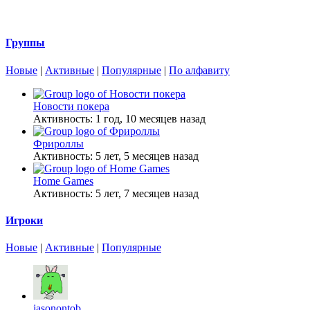
Группы
Новые
|
Активные
|
Популярные
|
По алфавиту
Новости покера
Активность: 1 год, 10 месяцев назад
Фрироллы
Активность: 5 лет, 5 месяцев назад
Home Games
Активность: 5 лет, 7 месяцев назад
Игроки
Новые
|
Активные
|
Популярные
jasonontob