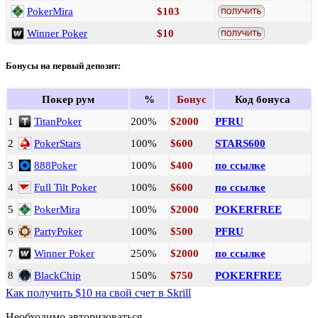
PokerMira
$103
Winner Poker
$10
Бонусы на первый депозит:
Покер рум
%
Бонус
Код бонуса
1
TitanPoker
200%
$2000
PFRU
2
PokerStars
100%
$600
STARS600
3
888Poker
100%
$400
по ссылке
4
Full Tilt Poker
100%
$600
по ссылке
5
PokerMira
100%
$2000
POKERFREE
6
PartyPoker
100%
$500
PFRU
7
Winner Poker
250%
$2000
по ссылке
8
BlackChip
150%
$750
POKERFREE
Как получить $10 на свой счет в Skrill
Необходимо авторизоваться