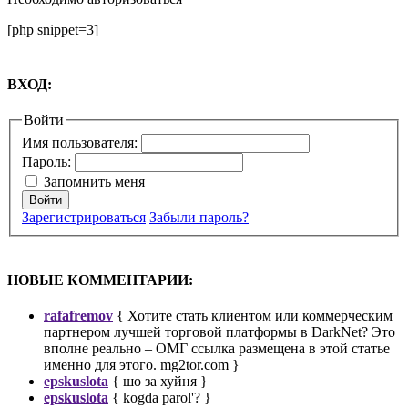
[php snippet=3]
ВХОД:
Войти
Имя пользователя:
Пароль:
Запомнить меня
Войти
Зарегистрироваться
Забыли пароль?
НОВЫЕ КОММЕНТАРИИ:
rafafremov
{ Хотите стать клиентом или коммерческим
партнером лучшей торговой платформы в DarkNet? Это
вполне реально – ОМГ ссылка размещена в этой статье
именно для этого. mg2tor.com }
epskuslota
{ шо за хуйня }
epskuslota
{ kogda parol'? }