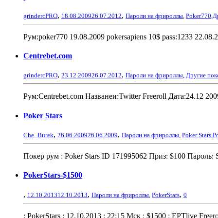
,
,
grindercPRO
18.08.2009
26.07.2012
Пароли на фрироллы
,
Poker770
,
Д
Рум:poker770 19.08.2009 pokersapiens 10$ pass:1233 22.08.2
Centrebet.com
,
,
grindercPRO
23.12.2009
26.07.2012
Пароли на фрироллы
,
Другие пок
Рум:Centrebet.com Названеи:Twitter Freeroll Дата:24.12 2
Poker Stars
,
,
Che_Burek
26.06.2009
26.06.2009
Пароли на фрироллы
,
Poker Stars
,
P
Покер рум : Poker Stars ID 171995062 Приз: $100 Пароль
PokerStars-$1500
,
,
,
12.10.2013
12.10.2013
Пароли на фрироллы
,
PokerStars
0
: PokerStars : 12.10.2013 : 22:15 Мск : $1500 : EPTlive Freero