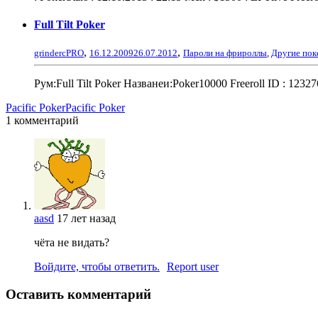
Full Tilt Poker
,
,
grindercPRO
16.12.2009
26.07.2012
Пароли на фрироллы
,
Другие пок
Рум:Full Tilt Poker Названеи:Poker10000 Freeroll ID : 12
Pacific Poker
Pacific Poker
1 комментарий
aasd
17 лет назад
чёта не видать?
Войдите, чтобы ответить.
Report user
Оставить комментарий