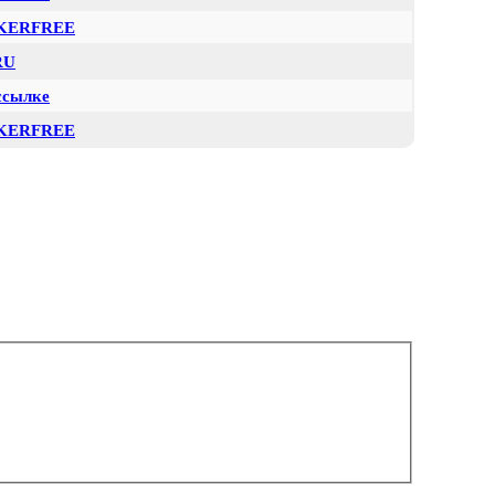
KERFREE
RU
ссылке
KERFREE