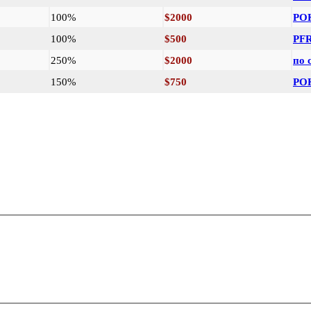
100%
$2000
PO
100%
$500
PF
250%
$2000
по 
150%
$750
PO