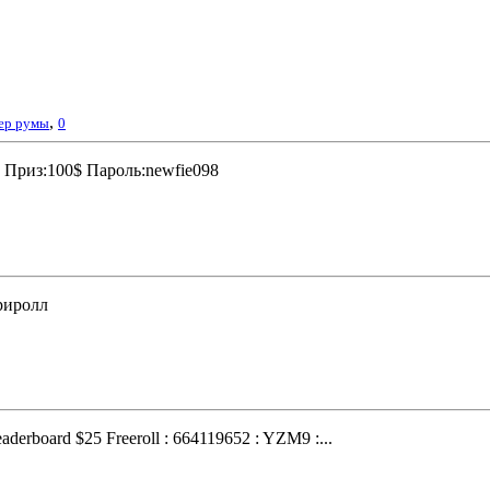
,
ер румы
0
 Приз:100$ Пароль:newfie098
 фриролл
aderboard $25 Freeroll : 664119652 : YZM9 :...