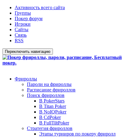
Активность всего сайта
Группы
Покер форум
Игроки
Сайты
Связь
RSS
Переключить навигацию
Фрироллы
Пароли на фрироллы
Расписание фрироллов
Поиск фрироллов
В PokerStars
В Titan Poker
В NoIQPoker
В CdPoker
В FullTiltPoker
Стратегия фрироллов
Этапы турниров по покеру фриролл