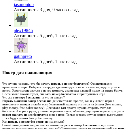
jasonontob
Активность: 3 дня, 9 часов назад
alex1984ti
Активность: 5 дней, 1 час назад
gatinpreto
Активность: 5 дней, 1 час назад
Покер для начинающих
Что нужно сделать, что бы начать
играть в покер бесплатно
? Ознакомиться с
правилами покера. Выбрать покеррум где планируете начать свою карьеру игрока в
покер. Зарегистрироваться в покер комнате, указав код дающий право на
покер бонус
.
После этого можно будет,
скачать покер бесплатно
и приступить к игре.
Что же в
покере бесплатно
, а что за деньги?
Играть в онлайн покер бесплатно
действительно просто, как и у любой игры в
интернете у
покера онлайн
есть бесплатный вариант, это игра на фишки (free money,
play money, free poker money). Для этого вам просто нужно открыть счет для
бесплатной игры в руме, у такого игрового счета, обычно, упрощенная регистрация, а
потом
скачать покер бесплатно
и вы в игре. Только в таком случае вашим выигрышем
тоже будут только free poker money.
Как
играть в покер без денег
, но на деньги?
Самый интересный вопрос как же можно
играть в покер бесплатно
и при этом
получить возможность выиграть деньги? Существует несколько возможностей для
игры