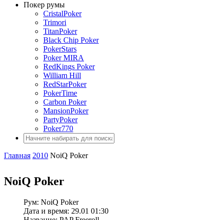
Покер румы
CristalPoker
Trimori
TitanPoker
Black Chip Poker
PokerStars
Poker MIRA
RedKings Poker
William Hill
RedStarPoker
PokerTime
Carbon Poker
MansionPoker
PartyPoker
Poker770
Главная
2010
NoiQ Poker
NoiQ Poker
Рум: NoiQ Poker
Дата и время: 29.01 01:30
Название: PAP Freeroll