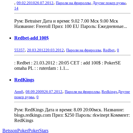
,
,
,
09.02.2010
26.07.2012
Пароли на фрироллы
,
Другие покер румы
14
Рум: Betraiser Дата и время: 9.02 7.00 Мск 9.00 Мск
Название: Freeroll Приз: 100 ЕU Пароль: Ежедневные...
Redbet-add 100$
,
,
,
55357
20.03.2012
20.03.2012
Пароли на фрироллы
,
Redbet
0
: Redbet : 21.03.2012 : 20:05 CET : add 100$ : PokerSE
omaha PL : : ruterdam : 1.1...
RedKings
,
,
Arm0
08.09.2009
26.07.2012
Пароли на фрироллы
,
Redkings
,
Другие
,
покер румы
0
Рум: RedKings Дата и время: 8.09 20:00мск. Название:
blogs.redkings.com Приз: $250 Пароль: rkwinept Коммент:
RedKings
BetssonPoker
PokerStars