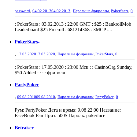
,
,
,
password
04.02.2013
04.02.2013
Пароли на фрироллы
,
PokerStars
0
: PokerStars : 03.02.2013 : 22:00 GMT : $25 : BankrollMob
Leaderboard $25 Freeroll : 681214368 : 3MCP :...
PokerStars-
,
,
,
17.05.2020
17.05.2020
Пароли на фрироллы
,
PokerStars
0
: PokerStars : 17.05.2020 : 23:00 Мск : : CasinoOrg Sunday,
$50 Added : : : : фриролл
PartyPoker
,
,
,
09.08.2010
09.08.2010
Пароли на фрироллы
,
PartyPoker
0
Рум: PartyPoker Дата и время: 9.08 22:00 Название:
FaceBook Fan Приз: 500$ Пароль: pokerface
Betraiser