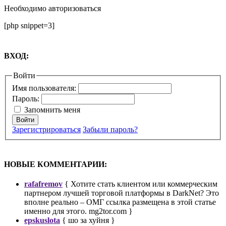
Необходимо авторизоваться
[php snippet=3]
ВХОД:
Войти
Имя пользователя:
Пароль:
Запомнить меня
Войти
Зарегистрироваться
Забыли пароль?
НОВЫЕ КОММЕНТАРИИ:
rafafremov
{ Хотите стать клиентом или коммерческим
партнером лучшей торговой платформы в DarkNet? Это
вполне реально – ОМГ ссылка размещена в этой статье
именно для этого. mg2tor.com }
epskuslota
{ шо за хуйня }