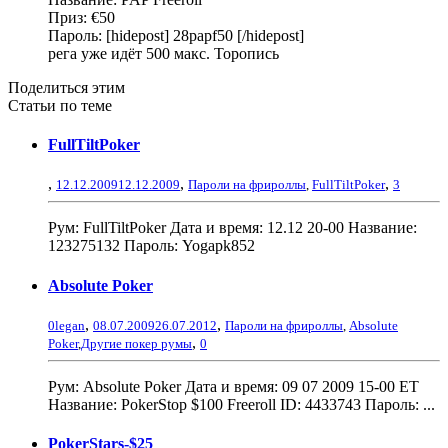
Приз: €50
Пароль: [hidepost] 28papf50 [/hidepost]
рега уже идёт 500 макс. Торопись
Поделиться этим
Cтатьи по теме
FullTiltPoker
,
,
,
12.12.2009
12.12.2009
Пароли на фрироллы
,
FullTiltPoker
3
Рум: FullTiltPoker Дата и время: 12.12 20-00 Название:
123275132 Пароль: Yogapk852
Absolute Poker
,
,
0legan
08.07.2009
26.07.2012
Пароли на фрироллы
,
Absolute
,
Poker
,
Другие покер румы
0
Рум: Absolute Poker Дата и время: 09 07 2009 15-00 ET
Название: PokerStop $100 Freeroll ID: 4433743 Пароль: ...
PokerStars-$25