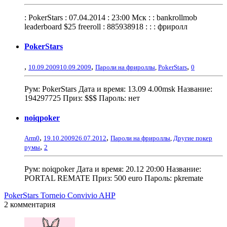
: PokerStars : 07.04.2014 : 23:00 Мск : : bankrollmob
leaderboard $25 freeroll : 885938918 : : : фриролл
PokerStars
,
,
,
10.09.2009
10.09.2009
Пароли на фрироллы
,
PokerStars
0
Рум: PokerStars Дата и время: 13.09 4.00msk Название:
194297725 Приз: $$$ Пароль: нет
noiqpoker
,
,
Arm0
19.10.2009
26.07.2012
Пароли на фрироллы
,
Другие покер
,
румы
2
Рум: noiqpoker Дата и время: 20.12 20:00 Название:
PORTAL REMATE Приз: 500 euro Пароль: pkremate
PokerStars
Torneio Convivio AHP
2 комментария