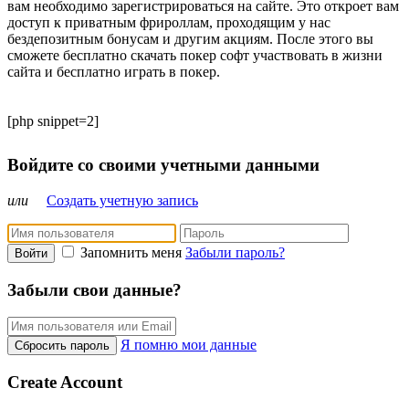
вам необходимо зарегистрироваться на сайте. Это откроет вам
доступ к приватным фрироллам, проходящим у нас
бездепозитным бонусам и другим акциям. После этого вы
сможете бесплатно скачать покер софт участвовать в жизни
сайта и бесплатно играть в покер.
[php snippet=2]
Войдите со своими учетными данными
или
Создать учетную запись
Запомнить меня
Забыли пароль?
Войти
Забыли свои данные?
Я помню мои данные
Сбросить пароль
Create Account