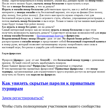
покер. Зарегистрироваться в покер комнате, указав код дающий право на
покер бонус
.
После этого можно будет,
скачать покер бесплатно
и приступить к игре.
Что же в
покере бесплатно
, а что за деньги?
Играть в онлайн покер бесплатно
действительно просто, как и у любой игры в
интернете у
покера онлайн
есть бесплатный вариант, это игра на фишки (free money,
play money, free poker money). Для этого вам просто нужно открыть счет для
бесплатной игры в руме, у такого игрового счета, обычно, упрощенная регистрация, а
потом
скачать покер бесплатно
и вы в игре. Только в таком случае вашим выигрышем
тоже будут только free poker money.
Как
играть в покер без денег
, но на деньги?
Самый интересный вопрос как же можно
играть в покер бесплатно
и при этом
получить возможность выиграть деньги? Существует несколько возможностей для
игры
в покер онлайн бесплатно
–
бездепозитные бонусы
и
фрироллы
.
Бездепозитный бонус покер
(
бездеп
- разг. от анг.
No deposit bonus poker
) Очень
распространен в
онлайн покере
и представляет собой
бесплатный стартовый капитал
в покер руме, который позволяет начинающему игроку попробовать свои силы в
настоящей игре, без риска и ущерба для собственного кошелька.
Faq по фрироллам:
Фриролл (
фрирол
- разг. от анг.
freeroll
) – это
бесплатный покер турнир
с денежным
призом. Лучший способ начать зарабатывать покером.
Какие бывают фрироллы?
Фрироллы
бывают приватные и открытые.
В чем преимущество приватных фрироллов?
Приватные фрироллы
– это
покер
турниры
, организованные для ограниченного круга игроков доступ на которые можно
получить по билету или
паролю на фриролл
.
Как увидеть скрытые пароли к приватным
турнирам
Зачем регистрироваться?
Чтобы стать полноценным участником нашего сообщества