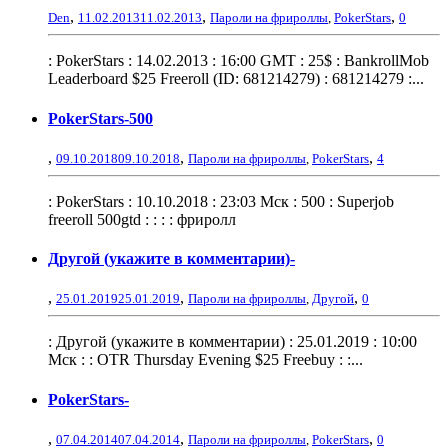
,
,
,
Den
11.02.2013
11.02.2013
Пароли на фрироллы
,
PokerStars
0
: PokerStars : 14.02.2013 : 16:00 GMT : 25$ : BankrollMob
Leaderboard $25 Freeroll (ID: 681214279) : 681214279 :...
PokerStars-500
,
,
,
09.10.2018
09.10.2018
Пароли на фрироллы
,
PokerStars
4
: PokerStars : 10.10.2018 : 23:03 Мск : 500 : Superjob
freeroll 500gtd : : : : фриролл
Другой (укажите в комментарии)-
,
,
,
25.01.2019
25.01.2019
Пароли на фрироллы
,
Другой
0
: Другой (укажите в комментарии) : 25.01.2019 : 10:00
Мск : : OTR Thursday Evening $25 Freebuy : :...
PokerStars-
,
,
,
07.04.2014
07.04.2014
Пароли на фрироллы
,
PokerStars
0