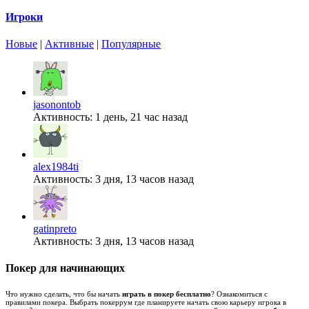
Игроки
Новые
|
Активные
|
Популярные
jasonontob
Активность: 1 день, 21 час назад
alex1984ti
Активность: 3 дня, 13 часов назад
gatinpreto
Активность: 3 дня, 13 часов назад
Покер для начинающих
Что нужно сделать, что бы начать
играть в покер бесплатно
? Ознакомиться с
правилами покера. Выбрать покеррум где планируете начать свою карьеру игрока в