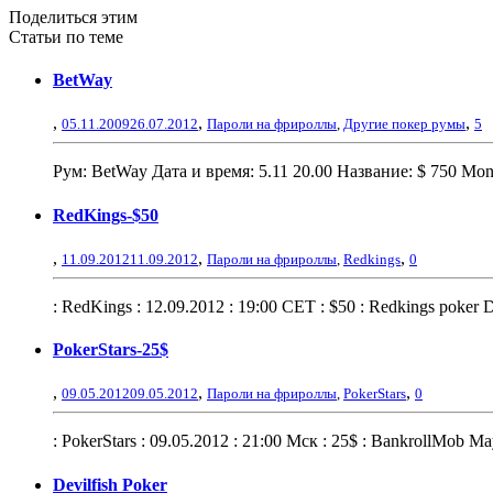
Поделиться этим
Cтатьи по теме
BetWay
,
,
,
05.11.2009
26.07.2012
Пароли на фрироллы
,
Другие покер румы
5
Рум: BetWay Дата и время: 5.11 20.00 Название: $ 750 Mont
RedKings-$50
,
,
,
11.09.2012
11.09.2012
Пароли на фрироллы
,
Redkings
0
: RedKings : 12.09.2012 : 19:00 CET : $50 : Redkings poker Det
PokerStars-25$
,
,
,
09.05.2012
09.05.2012
Пароли на фрироллы
,
PokerStars
0
: PokerStars : 09.05.2012 : 21:00 Мск : 25$ : BankrollMob Ma
Devilfish Poker