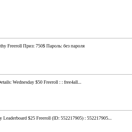
hy Freeroll Приз: 750$ Пароль: без пароля
ails: Wednesday $50 Freeroll : : free4all...
y Leaderboard $25 Freeroll (ID: 552217905) : 552217905...