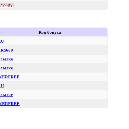
Код бонуса
RU
ARS600
ссылке
ссылке
KERFREE
RU
ссылке
KERFREE