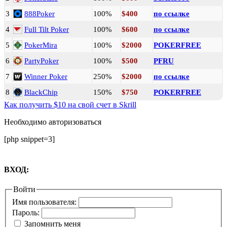
3
888Poker
100%
$400
по ссылке
4
Full Tilt Poker
100%
$600
по ссылке
5
PokerMira
100%
$2000
POKERFREE
6
PartyPoker
100%
$500
PFRU
7
Winner Poker
250%
$2000
по ссылке
8
BlackChip
150%
$750
POKERFREE
Как получить $10 на свой счет в Skrill
Необходимо авторизоваться
[php snippet=3]
ВХОД:
Войти
Имя пользователя:
Пароль:
Запомнить меня