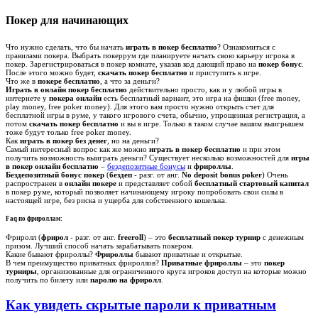
Покер для начинающих
Что нужно сделать, что бы начать
играть в покер бесплатно
? Ознакомиться с
правилами покера. Выбрать покеррум где планируете начать свою карьеру игрока в
покер. Зарегистрироваться в покер комнате, указав код дающий право на
покер бонус
.
После этого можно будет,
скачать покер бесплатно
и приступить к игре.
Что же в
покере бесплатно
, а что за деньги?
Играть в онлайн покер бесплатно
действительно просто, как и у любой игры в
интернете у
покера онлайн
есть бесплатный вариант, это игра на фишки (free money,
play money, free poker money). Для этого вам просто нужно открыть счет для
бесплатной игры в руме, у такого игрового счета, обычно, упрощенная регистрация, а
потом
скачать покер бесплатно
и вы в игре. Только в таком случае вашим выигрышем
тоже будут только free poker money.
Как
играть в покер без денег
, но на деньги?
Самый интересный вопрос как же можно
играть в покер бесплатно
и при этом
получить возможность выиграть деньги? Существует несколько возможностей для
игры
в покер онлайн бесплатно
–
бездепозитные бонусы
и
фрироллы
.
Бездепозитный бонус покер
(
бездеп
- разг. от анг.
No deposit bonus poker
) Очень
распространен в
онлайн покере
и представляет собой
бесплатный стартовый капитал
в покер руме, который позволяет начинающему игроку попробовать свои силы в
настоящей игре, без риска и ущерба для собственного кошелька.
Faq по фрироллам:
Фриролл (
фрирол
- разг. от анг.
freeroll
) – это
бесплатный покер турнир
с денежным
призом. Лучший способ начать зарабатывать покером.
Какие бывают фрироллы?
Фрироллы
бывают приватные и открытые.
В чем преимущество приватных фрироллов?
Приватные фрироллы
– это
покер
турниры
, организованные для ограниченного круга игроков доступ на которые можно
получить по билету или
паролю на фриролл
.
Как увидеть скрытые пароли к приватным