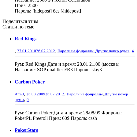
Приз: 2500
Пароль: [hidepost] без [/hidepost]
Поделиться этим
Cтатьи по теме
Red Kings
,
,
,
27.01.2010
26.07.2012
Пароли на фрироллы
,
Другие покер румы
4
Рум: Red Kings Дата и время: 28.01 21.00 (москва)
Название: SOP qualifier FR3 Пароль: stay3
Carbon Poker
,
,
Arm0
26.08.2009
26.07.2012
Пароли на фрироллы
,
Другие покер
,
румы
0
Рум: Carbon Poker Дата и время: 28/08/09 Фриролл:
PokerPL Freeroll Приз: 60$ Пароль: cash
PokerStars