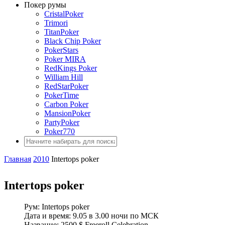
Покер румы
CristalPoker
Trimori
TitanPoker
Black Chip Poker
PokerStars
Poker MIRA
RedKings Poker
William Hill
RedStarPoker
PokerTime
Carbon Poker
MansionPoker
PartyPoker
Poker770
Главная
2010
Intertops poker
Intertops poker
Рум: Intertops poker
Дата и время: 9.05 в 3.00 ночи по МСК
Название: 2500 $ Freeroll Celebration