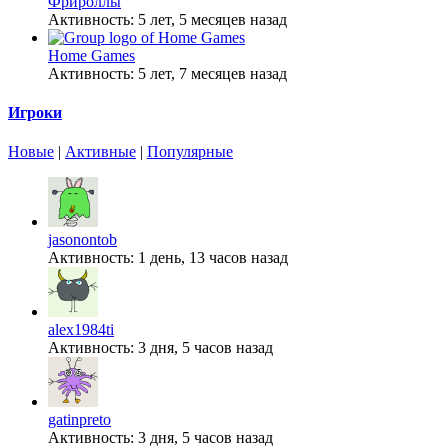
Фрироллы
Активность: 5 лет, 5 месяцев назад
Home Games
Активность: 5 лет, 7 месяцев назад
Игроки
Новые
|
Активные
|
Популярные
jasonontob
Активность: 1 день, 13 часов назад
alex1984ti
Активность: 3 дня, 5 часов назад
gatinpreto
Активность: 3 дня, 5 часов назад