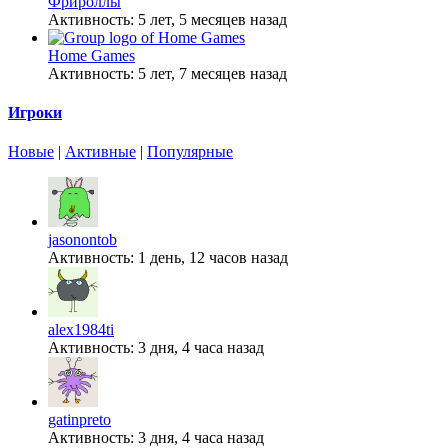
Фрироллы
Активность: 5 лет, 5 месяцев назад
Home Games
Активность: 5 лет, 7 месяцев назад
Игроки
Новые
|
Активные
|
Популярные
jasonontob
Активность: 1 день, 12 часов назад
alex1984ti
Активность: 3 дня, 4 часа назад
gatinpreto
Активность: 3 дня, 4 часа назад