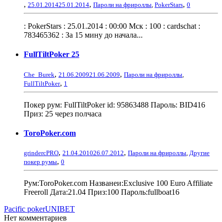
,
,
,
25.01.2014
25.01.2014
Пароли на фрироллы
,
PokerStars
0
: PokerStars : 25.01.2014 : 00:00 Мск : 100 : cardschat :
783465362 : За 15 мину до начала...
FullTiltPoker 25
,
,
Che_Burek
21.06.2009
21.06.2009
Пароли на фрироллы
,
,
FullTiltPoker
1
Покер рум: FullTiltPoker id: 95863488 Пароль: BID416
Приз: 25 через полчаса
ToroPoker.com
,
,
grindercPRO
21.04.2010
26.07.2012
Пароли на фрироллы
,
Другие
,
покер румы
0
Рум:ToroPoker.com Названеи:Exclusive 100 Euro Affiliate
Freeroll Дата:21.04 Приз:100 Пароль:fullboat16
Pacific poker
UNIBET
Нет комментариев