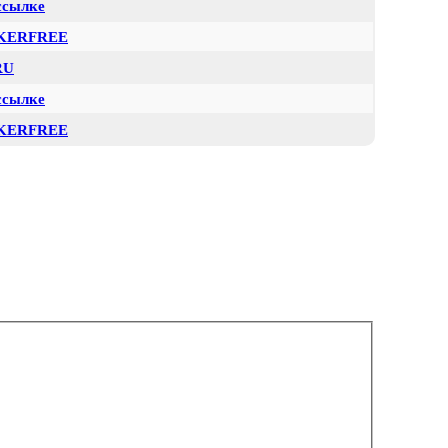
ссылке
KERFREE
RU
ссылке
KERFREE