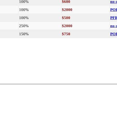
100%
$600
по 
100%
$2000
PO
100%
$500
PF
250%
$2000
по 
150%
$750
PO