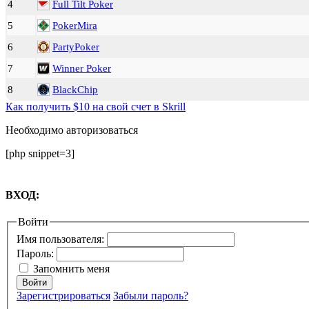
4
Full Tilt Poker
5
PokerMira
6
PartyPoker
7
Winner Poker
8
BlackChip
Как получить $10 на свой счет в Skrill
Необходимо авторизоваться
[php snippet=3]
ВХОД:
Войти
Имя пользователя:
Пароль:
Запомнить меня
Войти
Зарегистрироваться
Забыли пароль?