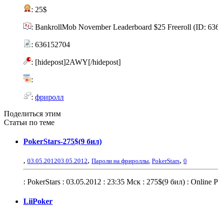
: 25$
: BankrollMob November Leaderboard $25 Freeroll (ID: 6
: 636152704
: [hidepost]2AWY[/hidepost]
:
:
фриролл
Поделиться этим
Cтатьи по теме
PokerStars-275$(9 бил)
,
,
,
03.05.2012
03.05.2012
Пароли на фрироллы
,
PokerStars
0
: PokerStars : 03.05.2012 : 23:35 Мск : 275$(9 бил) : Online P
LiiPoker