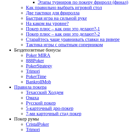
Этапы турниров по покеру фриролл (финал)
Как правильно выбрать игровой стол
Две тактики для фриролла
Быстрая игра на сильной руке
На каком вы уровне?
Покер плюс – как они это делают?-1
Покер плюс – как они это делают?-2
Старайтесь чаще уравнивать ставки на ривере
Тактика игры с опытным соперником
Бездепозитные бонусы
Poker MIRA
888Poker
PokerStrategy
Trimori
PokerTime
BankrollMob
Правила покера
Техасский Холдем
Омаха
Русский покер
5-карточный дро-покер
7-ми карточный стад покер
Покер румы
CristalPoker
Trimori