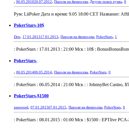
,
,
,
06.05.2010
26.07.2012
Пароли на фрироллы
,
Другие покер румы
0
Рум: LiiPoker Дата и время: 9.05 18:00 CET Название: Affil
PokerStars-10$
,
,
,
Den
17.01.2013
17.01.2013
Пароли на фрироллы
,
PokerStars
1
: PokerStars : 17.01.2013 : 21:00 Мск : 10$ : BonusBonusBonu
PokerStars-
,
,
,
06.05.2014
06.05.2014
Пароли на фрироллы
,
PokerStars
0
: PokerStars : 06.05.2014 : 21:00 Мск : : JohnnyBet Casino, 
PokerStars-$1500
,
,
,
password
07.01.2015
07.01.2015
Пароли на фрироллы
,
PokerStars
0
: PokerStars : 08.01.2015 : 01:00 Мск : $1500 : EPTlive PCA-2