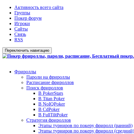
Активность всего сайта
Группы
Покер форум
Игроки
Сайты
Связь
RSS
Переключить навигацию
Фрироллы
Пароли на фрироллы
Расписание фрироллов
Поиск фрироллов
В PokerStars
В Titan Poker
В NoIQPoker
В CdPoker
В FullTiltPoker
Стратегия фрироллов
Этапы турниров по покеру фриролл (ранний)
Этапы турниров по покеру фриролл (средний