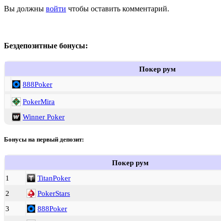
Вы должны
войти
чтобы оставить комментарий.
Бездепозитные бонусы:
Покер рум
888Poker
PokerMira
Winner Poker
Бонусы на первый депозит:
Покер рум
1
TitanPoker
2
PokerStars
3
888Poker