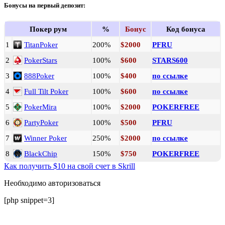
Бонусы на первый депозит:
Покер рум
%
Бонус
Код бонуса
1
TitanPoker
200%
$2000
PFRU
2
PokerStars
100%
$600
STARS600
3
888Poker
100%
$400
по ссылке
4
Full Tilt Poker
100%
$600
по ссылке
5
PokerMira
100%
$2000
POKERFREE
6
PartyPoker
100%
$500
PFRU
7
Winner Poker
250%
$2000
по ссылке
8
BlackChip
150%
$750
POKERFREE
Как получить $10 на свой счет в Skrill
Необходимо авторизоваться
[php snippet=3]