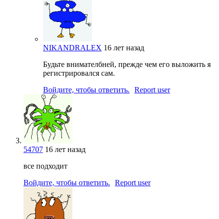
NIKANDRALEX
16 лет назад
Будьте внимателбней, прежде чем его выложить я
регистрировался сам.
Войдите, чтобы ответить.
Report user
54707
16 лет назад
все подходит
Войдите, чтобы ответить.
Report user