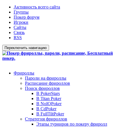
Активность всего сайта
Группы
Покер форум
Игроки
Сайты
Связь
RSS
Переключить навигацию
Фрироллы
Пароли на фрироллы
Расписание фрироллов
Поиск фрироллов
В PokerStars
В Titan Poker
В NoIQPoker
В CdPoker
В FullTiltPoker
Стратегия фрироллов
Этапы турниров по покеру фриролл