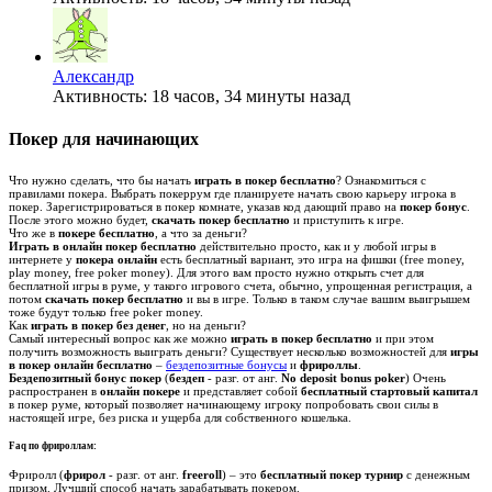
Александр
Активность: 18 часов, 34 минуты назад
Покер для начинающих
Что нужно сделать, что бы начать
играть в покер бесплатно
? Ознакомиться с
правилами покера. Выбрать покеррум где планируете начать свою карьеру игрока в
покер. Зарегистрироваться в покер комнате, указав код дающий право на
покер бонус
.
После этого можно будет,
скачать покер бесплатно
и приступить к игре.
Что же в
покере бесплатно
, а что за деньги?
Играть в онлайн покер бесплатно
действительно просто, как и у любой игры в
интернете у
покера онлайн
есть бесплатный вариант, это игра на фишки (free money,
play money, free poker money). Для этого вам просто нужно открыть счет для
бесплатной игры в руме, у такого игрового счета, обычно, упрощенная регистрация, а
потом
скачать покер бесплатно
и вы в игре. Только в таком случае вашим выигрышем
тоже будут только free poker money.
Как
играть в покер без денег
, но на деньги?
Самый интересный вопрос как же можно
играть в покер бесплатно
и при этом
получить возможность выиграть деньги? Существует несколько возможностей для
игры
в покер онлайн бесплатно
–
бездепозитные бонусы
и
фрироллы
.
Бездепозитный бонус покер
(
бездеп
- разг. от анг.
No deposit bonus poker
) Очень
распространен в
онлайн покере
и представляет собой
бесплатный стартовый капитал
в покер руме, который позволяет начинающему игроку попробовать свои силы в
настоящей игре, без риска и ущерба для собственного кошелька.
Faq по фрироллам:
Фриролл (
фрирол
- разг. от анг.
freeroll
) – это
бесплатный покер турнир
с денежным
призом. Лучший способ начать зарабатывать покером.