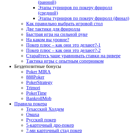
(ранний)
Этапы турниров по покеру фриролл
(средний)
Этапы турниров по покеру фриролл (финал)
Как правильно выбрать игровой стол
Две тактики для фриролла
Быстрая игра на сильной руке
На каком вы уровне?
Покер плюс – как они это делают?-1
Покер плюс – как они это делают?-2
Старайтесь чаще уравнивать ставки на ривере
Тактика игры с опытным соперником
Бездепозитные бонусы
Poker MIRA
888Poker
PokerStrategy
Trimori
PokerTime
BankrollMob
Правила покера
Техасский Холдем
Омаха
Русский покер
5-карточный дро-покер
7-ми карточный стад покер