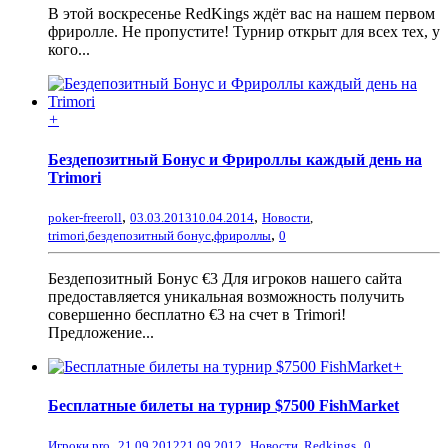
В этой воскресенье RedKings ждёт вас на нашем первом
фриролле. Не пропустите! Турнир открыт для всех тех, у
кого...
+
Бездепозитный Бонус и Фрироллы каждый день на
Trimori
,
,
poker-freeroll
03.03.2013
10.04.2014
Новости
,
,
trimori
,
бездепозитный бонус
,
фрироллы
0
Бездепозитный Бонус €3 Для игроков нашего сайта
предоставляется уникальная возможность получить
совершенно бесплатно €3 на счет в Trimori!
Предложение...
+
Бесплатные билеты на турнир $7500 FishMarket
,
,
,
Игроки.pro
21.09.2012
21.09.2012
Новости
,
Redkings
0