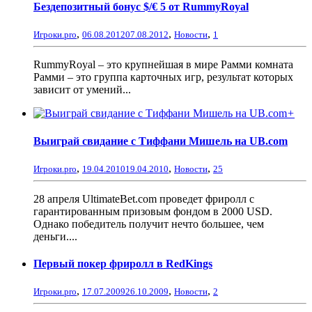
Бездепозитный бонус $/€ 5 от RummyRoyal
,
,
,
Игроки.pro
06.08.2012
07.08.2012
Новости
1
RummyRoyal – это крупнейшая в мире Рамми комната
Рамми – это группа карточных игр, результат которых
зависит от умений...
+
Выиграй свидание с Тиффани Мишель на UB.com
,
,
,
Игроки.pro
19.04.2010
19.04.2010
Новости
25
28 апреля UltimateBet.com проведет фриролл с
гарантированным призовым фондом в 2000 USD.
Однако победитель получит нечто большее, чем
деньги....
Первый покер фриролл в RedKings
,
,
,
Игроки.pro
17.07.2009
26.10.2009
Новости
2