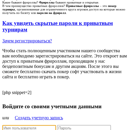
Какие бывают фрироллы?
Фрироллы
бывают приватные и открытые.
В чем преимущество приватных фрироллов?
Приватные фрироллы
– это
покер
турниры
, организованные для ограниченного круга игроков доступ на которые можно
получить по билету или
паролю на фриролл
.
Как увидеть скрытые пароли к приватным
турнирам
Зачем регистрироваться?
Чтобы стать полноценным участником нашего сообщества
вам необходимо зарегистрироваться на сайте. Это откроет вам
доступ к приватным фрироллам, проходящим у нас
бездепозитным бонусам и другим акциям. После этого вы
сможете бесплатно скачать покер софт участвовать в жизни
сайта и бесплатно играть в покер.
[php snippet=2]
Войдите со своими учетными данными
или
Создать учетную запись