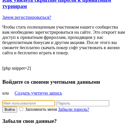
турнирам
Зачем регистрироваться?
Чтобы стать полноценным участником нашего сообщества
вам необходимо зарегистрироваться на сайте. Это откроет вам
доступ к приватным фрироллам, проходящим у нас
бездепозитным бонусам и другим акциям. После этого вы
сможете бесплатно скачать покер софт участвовать в жизни
сайта и бесплатно играть в покер.
[php snippet=2]
Войдите со своими учетными данными
или
Создать учетную запись
Запомнить меня
Забыли пароль?
Войти
Забыли свои данные?