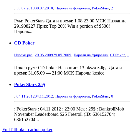
,
,
,
30.07.2010
30.07.2010
Пароли на фрироллы
,
PokerStars
2
Рум: PokerStars Дата и время: 1.08 23:00 МСК Название:
291908227 Приз: Top 20% Win a portion of $500!
Пароль:...
CD Poker
,
,
,
Игроки.pro
29.05.2009
29.05.2009
Пароли на фрироллы
,
CDPoker
1
Покер рум: CD Poker Название: 13 pksz/cz-liga Дата и
время: 31.05.09 — 21:00 МСК Пароль: kosice
PokerStars-25$
,
,
,
04.11.2012
04.11.2012
Пароли на фрироллы
,
PokerStars
0
: PokerStars : 04.11.2012 : 22:00 Мск : 25$ : BankrollMob
November Leaderboard $25 Freeroll (ID: 636152704) :
636152704...
FullTiltPoker
carbon poker