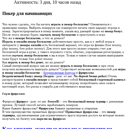
Активность: 3 дня, 10 часов назад
Покер для начинающих
Что нужно сделать, что бы начать
играть в покер бесплатно
? Ознакомиться с
правилами покера. Выбрать покеррум где планируете начать свою карьеру игрока в
покер. Зарегистрироваться в покер комнате, указав код дающий право на
покер бонус
.
После этого можно будет,
скачать покер бесплатно
и приступить к игре.
Что же в
покере бесплатно
, а что за деньги?
Играть в онлайн покер бесплатно
действительно просто, как и у любой игры в
интернете у
покера онлайн
есть бесплатный вариант, это игра на фишки (free money,
play money, free poker money). Для этого вам просто нужно открыть счет для
бесплатной игры в руме, у такого игрового счета, обычно, упрощенная регистрация, а
потом
скачать покер бесплатно
и вы в игре. Только в таком случае вашим выигрышем
тоже будут только free poker money.
Как
играть в покер без денег
, но на деньги?
Самый интересный вопрос как же можно
играть в покер бесплатно
и при этом
получить возможность выиграть деньги? Существует несколько возможностей для
игры
в покер онлайн бесплатно
–
бездепозитные бонусы
и
фрироллы
.
Бездепозитный бонус покер
(
бездеп
- разг. от анг.
No deposit bonus poker
) Очень
распространен в
онлайн покере
и представляет собой
бесплатный стартовый капитал
в покер руме, который позволяет начинающему игроку попробовать свои силы в
настоящей игре, без риска и ущерба для собственного кошелька.
Faq по фрироллам:
Фриролл (
фрирол
- разг. от анг.
freeroll
) – это
бесплатный покер турнир
с денежным
призом. Лучший способ начать зарабатывать покером.
Какие бывают фрироллы?
Фрироллы
бывают приватные и открытые.
В чем преимущество приватных фрироллов?
Приватные фрироллы
– это
покер
турниры
, организованные для ограниченного круга игроков доступ на которые можно
получить по билету или
паролю на фриролл
.
Как увидеть скрытые пароли к приватным