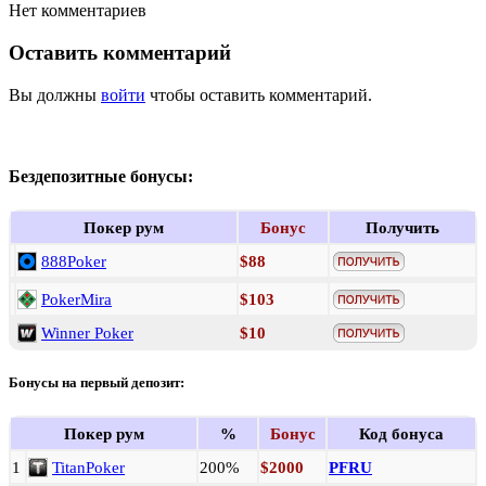
Нет комментариев
Оставить комментарий
Вы должны
войти
чтобы оставить комментарий.
Бездепозитные бонусы:
Покер рум
Бонус
Получить
888Poker
$88
PokerMira
$103
Winner Poker
$10
Бонусы на первый депозит:
Покер рум
%
Бонус
Код бонуса
1
TitanPoker
200%
$2000
PFRU