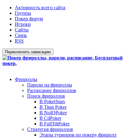
Активность всего сайта
Группы
Покер форум
Игроки
Сайты
Связь
RSS
Переключить навигацию
Фрироллы
Пароли на фрироллы
Расписание фрироллов
Поиск фрироллов
В PokerStars
В Titan Poker
В NoIQPoker
В CdPoker
В FullTiltPoker
Стратегия фрироллов
Этапы турниров по покеру фриролл