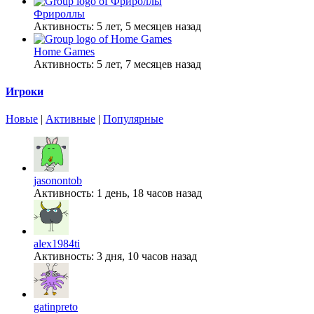
Фрироллы
Активность: 5 лет, 5 месяцев назад
Home Games
Активность: 5 лет, 7 месяцев назад
Игроки
Новые
|
Активные
|
Популярные
jasonontob
Активность: 1 день, 18 часов назад
alex1984ti
Активность: 3 дня, 10 часов назад
gatinpreto