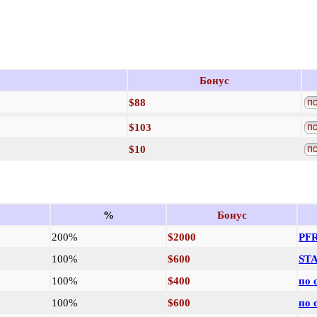
Бонус
$88
$103
$10
%
Бонус
200%
$2000
PF
100%
$600
ST
100%
$400
по 
100%
$600
по 