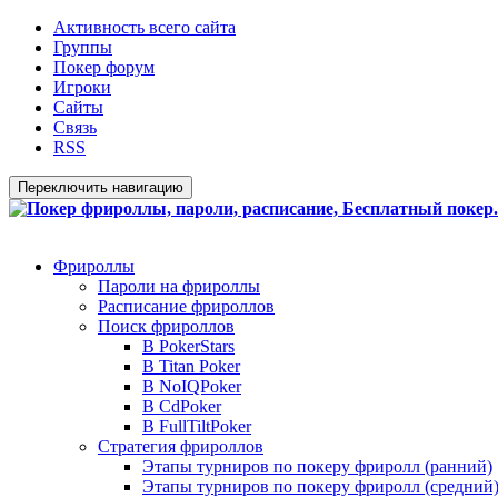
Активность всего сайта
Группы
Покер форум
Игроки
Сайты
Связь
RSS
Переключить навигацию
Фрироллы
Пароли на фрироллы
Расписание фрироллов
Поиск фрироллов
В PokerStars
В Titan Poker
В NoIQPoker
В CdPoker
В FullTiltPoker
Стратегия фрироллов
Этапы турниров по покеру фриролл (ранний)
Этапы турниров по покеру фриролл (средний