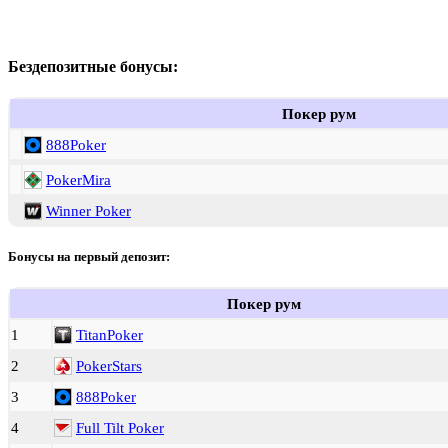
Бездепозитные бонусы:
Покер рум
888Poker
PokerMira
Winner Poker
Бонусы на первый депозит:
Покер рум
1
TitanPoker
2
PokerStars
3
888Poker
4
Full Tilt Poker