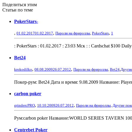
Поделиться этим
Cтатьи по теме
PokerStars-
,
,
,
01.02.2017
01.02.2017
Пароли на фрироллы
,
PokerStars
1
: PokerStars : 01.02.2017 : 23:03 Мск : : Cardschat $100 Daily 
Bet24
,
,
krokodilko
08.08.2009
26.07.2012
Пароли на фрироллы
,
Bet24
,
Други
Покер-рум: Bet24 Дата и время: 9.08.2009 Название: Playe
carbon poker
,
,
grindercPRO
10.10.2009
26.07.2012
Пароли на фрироллы
,
Другие пок
Рум:carbon poker Название:WORLD SERIES TAVERN 100$ Пр
Centrebet Poker