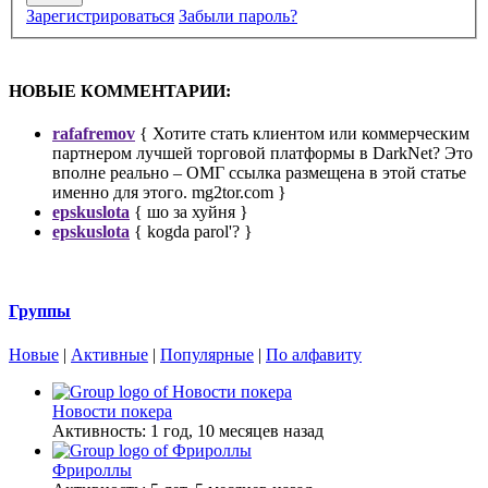
Зарегистрироваться
Забыли пароль?
НОВЫЕ КОММЕНТАРИИ:
rafafremov
{ Хотите стать клиентом или коммерческим
партнером лучшей торговой платформы в DarkNet? Это
вполне реально – ОМГ ссылка размещена в этой статье
именно для этого. mg2tor.com }
epskuslota
{ шо за хуйня }
epskuslota
{ kogda parol'? }
Группы
Новые
|
Активные
|
Популярные
|
По алфавиту
Новости покера
Активность: 1 год, 10 месяцев назад
Фрироллы