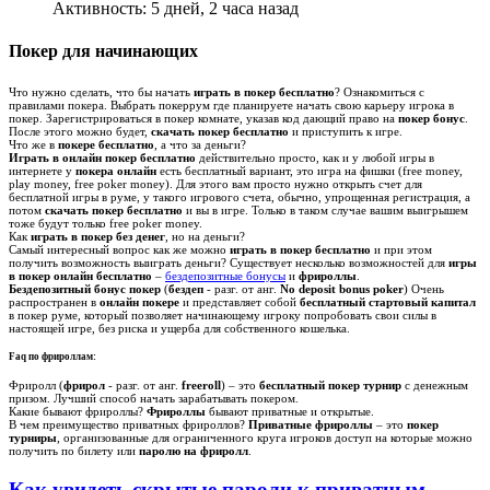
Активность: 5 дней, 2 часа назад
Покер для начинающих
Что нужно сделать, что бы начать
играть в покер бесплатно
? Ознакомиться с
правилами покера. Выбрать покеррум где планируете начать свою карьеру игрока в
покер. Зарегистрироваться в покер комнате, указав код дающий право на
покер бонус
.
После этого можно будет,
скачать покер бесплатно
и приступить к игре.
Что же в
покере бесплатно
, а что за деньги?
Играть в онлайн покер бесплатно
действительно просто, как и у любой игры в
интернете у
покера онлайн
есть бесплатный вариант, это игра на фишки (free money,
play money, free poker money). Для этого вам просто нужно открыть счет для
бесплатной игры в руме, у такого игрового счета, обычно, упрощенная регистрация, а
потом
скачать покер бесплатно
и вы в игре. Только в таком случае вашим выигрышем
тоже будут только free poker money.
Как
играть в покер без денег
, но на деньги?
Самый интересный вопрос как же можно
играть в покер бесплатно
и при этом
получить возможность выиграть деньги? Существует несколько возможностей для
игры
в покер онлайн бесплатно
–
бездепозитные бонусы
и
фрироллы
.
Бездепозитный бонус покер
(
бездеп
- разг. от анг.
No deposit bonus poker
) Очень
распространен в
онлайн покере
и представляет собой
бесплатный стартовый капитал
в покер руме, который позволяет начинающему игроку попробовать свои силы в
настоящей игре, без риска и ущерба для собственного кошелька.
Faq по фрироллам:
Фриролл (
фрирол
- разг. от анг.
freeroll
) – это
бесплатный покер турнир
с денежным
призом. Лучший способ начать зарабатывать покером.
Какие бывают фрироллы?
Фрироллы
бывают приватные и открытые.
В чем преимущество приватных фрироллов?
Приватные фрироллы
– это
покер
турниры
, организованные для ограниченного круга игроков доступ на которые можно
получить по билету или
паролю на фриролл
.
Как увидеть скрытые пароли к приватным