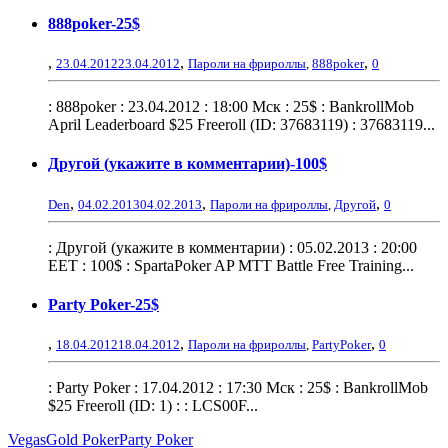
888poker-25$
,
,
,
23.04.2012
23.04.2012
Пароли на фрироллы
,
888poker
0
: 888poker : 23.04.2012 : 18:00 Мск : 25$ : BankrollMob
April Leaderboard $25 Freeroll (ID: 37683119) : 37683119...
Другой (укажите в комментарии)-100$
,
,
,
Den
04.02.2013
04.02.2013
Пароли на фрироллы
,
Другой
0
: Другой (укажите в комментарии) : 05.02.2013 : 20:00
EET : 100$ : SpartaPoker AP MTT Battle Free Training...
Party Poker-25$
,
,
,
18.04.2012
18.04.2012
Пароли на фрироллы
,
PartyPoker
0
: Party Poker : 17.04.2012 : 17:30 Мск : 25$ : BankrollMob
$25 Freeroll (ID: 1) : : LCS00F...
VegasGold Poker
Party Poker