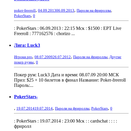
,
,
poker-freeroll
04.09.2013
06.09.2013
Пароли на фрироллы
,
,
PokerStars
0
: PokerStars : 06.09.2013 : 22:15 Мск : $1500 : EPT Live
Freeroll : 777162576 : chorizo ...
Лига: Luck3
,
,
Игроки.pro
08.07.2009
26.07.2012
Пароли на фрироллы
,
Другие
,
покер румы
0
Покер рум: Luck3 Дата и время: 08.07.09 20:00 МСК
Приз: $25 + 10 билетов в финал Название: Poker-freeroll
Пароль:...
PokerStars-
,
,
,
19.07.2014
19.07.2014
Пароли на фрироллы
,
PokerStars
0
: PokerStars : 19.07.2014 : 23:00 Мск : : cardschat : : : :
фриролл