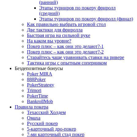
(ранний)
Этапы турниров по покеру фриролл
(средний)
Этапы турниров по покеру фриролл (финал)
Как правильно выбрать игровой стол
Две тактики для фриролла
Быстрая игра на сильной руке
На каком вы уровне?
Покер плюс – как они это делают?-1
Покер плюс – как они это делают?-2
Старайтесь чаще уравнивать ставки на ривере
Тактика игры с опытным соперником
Бездепозитные бонусы
Poker MIRA
888Poker
PokerStrategy
Trimori
PokerTime
BankrollMob
Правила покера
Техасский Холдем
Омаха
Русский покер
5-карточный дро-покер
7-ми карточный стад покер