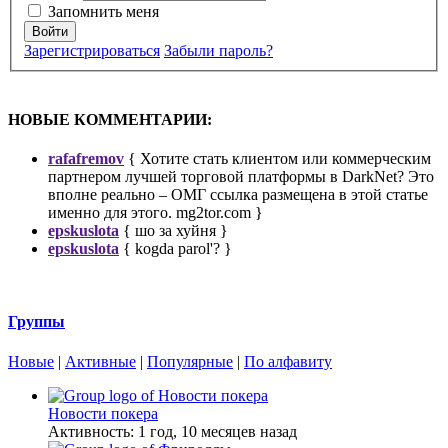
Запомнить меня
Войти
Зарегистрироваться
Забыли пароль?
НОВЫЕ КОММЕНТАРИИ:
rafafremov
{ Хотите стать клиентом или коммерческим
партнером лучшей торговой платформы в DarkNet? Это
вполне реально – ОМГ ссылка размещена в этой статье
именно для этого. mg2tor.com }
epskuslota
{ шо за хуйня }
epskuslota
{ kogda parol'? }
Группы
Новые
|
Активные
|
Популярные
|
По алфавиту
Новости покера
Активность: 1 год, 10 месяцев назад