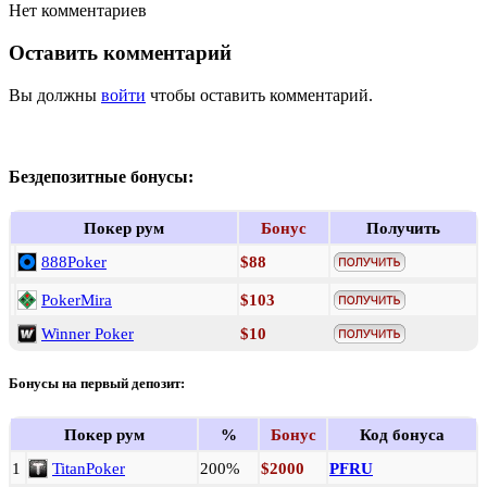
Нет комментариев
Оставить комментарий
Вы должны
войти
чтобы оставить комментарий.
Бездепозитные бонусы:
Покер рум
Бонус
Получить
888Poker
$88
PokerMira
$103
Winner Poker
$10
Бонусы на первый депозит:
Покер рум
%
Бонус
Код бонуса
1
TitanPoker
200%
$2000
PFRU