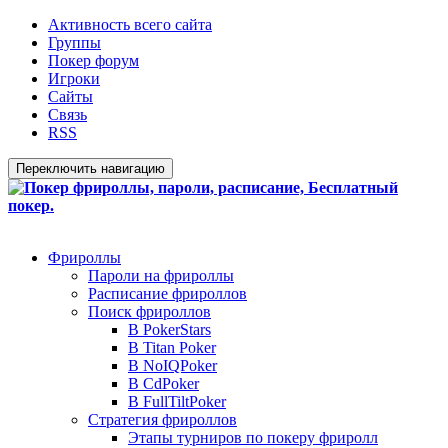
Активность всего сайта
Группы
Покер форум
Игроки
Сайты
Связь
RSS
Переключить навигацию
Фрироллы
Пароли на фрироллы
Расписание фрироллов
Поиск фрироллов
В PokerStars
В Titan Poker
В NoIQPoker
В CdPoker
В FullTiltPoker
Стратегия фрироллов
Этапы турниров по покеру фриролл