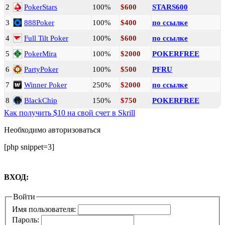
2
PokerStars
100%
$600
STARS600
3
888Poker
100%
$400
по ссылке
4
Full Tilt Poker
100%
$600
по ссылке
5
PokerMira
100%
$2000
POKERFREE
6
PartyPoker
100%
$500
PFRU
7
Winner Poker
250%
$2000
по ссылке
8
BlackChip
150%
$750
POKERFREE
Как получить $10 на свой счет в Skrill
Необходимо авторизоваться
[php snippet=3]
ВХОД:
Войти
Имя пользователя:
Пароль: