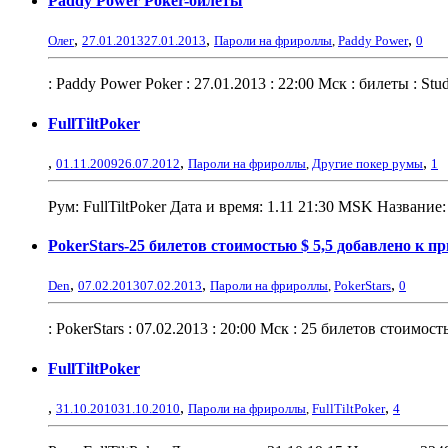
Paddy Power Poker-билеты
,
,
,
Олег
27.01.2013
27.01.2013
Пароли на фрироллы
,
Paddy Power
0
: Paddy Power Poker : 27.01.2013 : 22:00 Мск : билеты : Stud
FullTiltPoker
,
,
,
01.11.2009
26.07.2012
Пароли на фрироллы
,
Другие покер румы
1
Рум: FullTiltPoker Дата и время: 1.11 21:30 MSK Название
PokerStars-25 билетов стоимостью $ 5,5 добавлено к п
,
,
,
Den
07.02.2013
07.02.2013
Пароли на фрироллы
,
PokerStars
0
: PokerStars : 07.02.2013 : 20:00 Мск : 25 билетов стоимос
FullTiltPoker
,
,
,
31.10.2010
31.10.2010
Пароли на фрироллы
,
FullTiltPoker
4