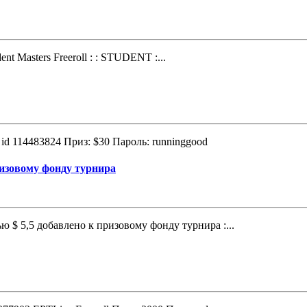
ent Masters Freeroll : : STUDENT :...
: id 114483824 Приз: $30 Пароль: runninggood
ризовому фонду турнира
тью $ 5,5 добавлено к призовому фонду турнира :...