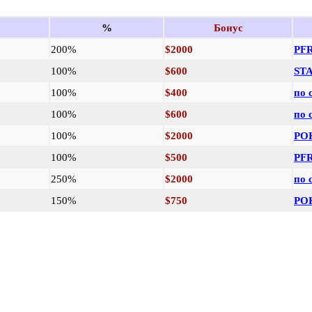
%
Бонус
200%
$2000
PF
100%
$600
ST
100%
$400
по 
100%
$600
по 
100%
$2000
PO
100%
$500
PF
250%
$2000
по 
150%
$750
PO