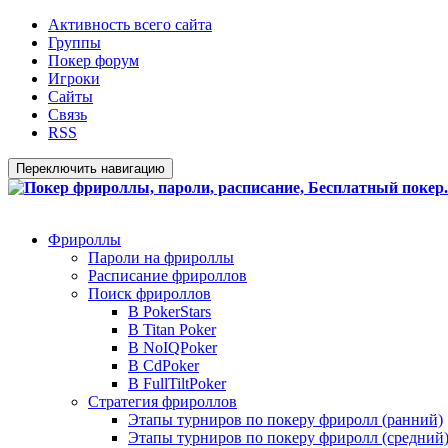
Активность всего сайта
Группы
Покер форум
Игроки
Сайты
Связь
RSS
Переключить навигацию
Фрироллы
Пароли на фрироллы
Расписание фрироллов
Поиск фрироллов
В PokerStars
В Titan Poker
В NoIQPoker
В CdPoker
В FullTiltPoker
Стратегия фрироллов
Этапы турниров по покеру фриролл (ранний)
Этапы турниров по покеру фриролл (средний