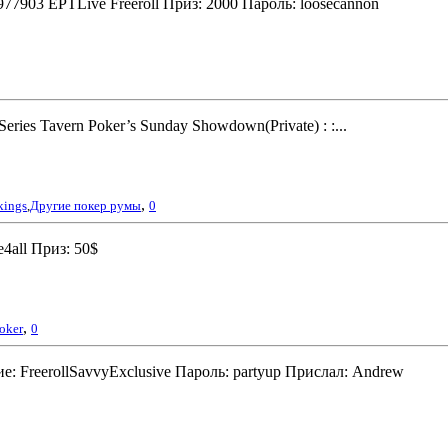
4977903 EPTLive Freeroll Приз: 2000 Пароль: loosecannon
 Series Tavern Poker’s Sunday Showdown(Private) : :...
,
kings
,
Другие покер румы
0
e4all Приз: 50$
,
Poker
0
ние: FreerollSavvyExclusive Пароль: partyup Прислал: Andrew