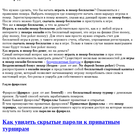
Что нужно сделать, что бы начать
играть в покер бесплатно
? Ознакомиться с
правилами покера. Выбрать покеррум где планируете начать свою карьеру игрока в
покер. Зарегистрироваться в покер комнате, указав код дающий право на
покер бонус
.
После этого можно будет,
скачать покер бесплатно
и приступить к игре.
Что же в
покере бесплатно
, а что за деньги?
Играть в онлайн покер бесплатно
действительно просто, как и у любой игры в
интернете у
покера онлайн
есть бесплатный вариант, это игра на фишки (free money,
play money, free poker money). Для этого вам просто нужно открыть счет для
бесплатной игры в руме, у такого игрового счета, обычно, упрощенная регистрация, а
потом
скачать покер бесплатно
и вы в игре. Только в таком случае вашим выигрышем
тоже будут только free poker money.
Как
играть в покер без денег
, но на деньги?
Самый интересный вопрос как же можно
играть в покер бесплатно
и при этом
получить возможность выиграть деньги? Существует несколько возможностей для
игры
в покер онлайн бесплатно
–
бездепозитные бонусы
и
фрироллы
.
Бездепозитный бонус покер
(
бездеп
- разг. от анг.
No deposit bonus poker
) Очень
распространен в
онлайн покере
и представляет собой
бесплатный стартовый капитал
в покер руме, который позволяет начинающему игроку попробовать свои силы в
настоящей игре, без риска и ущерба для собственного кошелька.
Faq по фрироллам:
Фриролл (
фрирол
- разг. от анг.
freeroll
) – это
бесплатный покер турнир
с денежным
призом. Лучший способ начать зарабатывать покером.
Какие бывают фрироллы?
Фрироллы
бывают приватные и открытые.
В чем преимущество приватных фрироллов?
Приватные фрироллы
– это
покер
турниры
, организованные для ограниченного круга игроков доступ на которые можно
получить по билету или
паролю на фриролл
.
Как увидеть скрытые пароли к приватным
турнирам