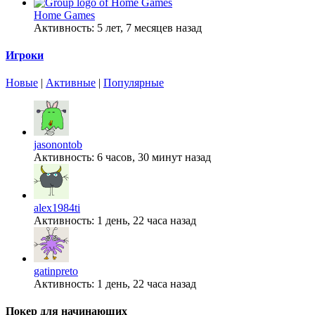
Home Games
Активность: 5 лет, 7 месяцев назад
Игроки
Новые
|
Активные
|
Популярные
jasonontob
Активность: 6 часов, 30 минут назад
alex1984ti
Активность: 1 день, 22 часа назад
gatinpreto
Активность: 1 день, 22 часа назад
Покер для начинающих