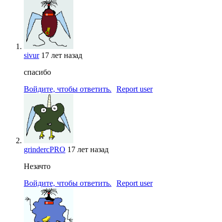
sivur
17 лет назад
спасибо
Войдите, чтобы ответить.
Report user
grindercPRO
17 лет назад
Незачто
Войдите, чтобы ответить.
Report user