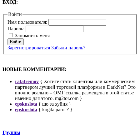
ВХОД:
Войти
Имя пользователя:
Пароль:
Запомнить меня
Войти
Зарегистрироваться
Забыли пароль?
НОВЫЕ КОММЕНТАРИИ:
rafafremov
{ Хотите стать клиентом или коммерческим
партнером лучшей торговой платформы в DarkNet? Это
вполне реально – ОМГ ссылка размещена в этой статье
именно для этого. mg2tor.com }
epskuslota
{ шо за хуйня }
epskuslota
{ kogda parol'? }
Группы