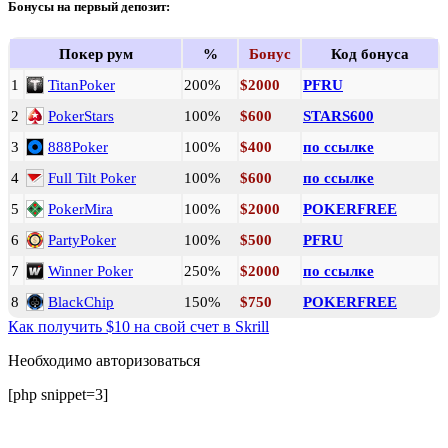
Бонусы на первый депозит:
Покер рум
%
Бонус
Код бонуса
1
TitanPoker
200%
$2000
PFRU
2
PokerStars
100%
$600
STARS600
3
888Poker
100%
$400
по ссылке
4
Full Tilt Poker
100%
$600
по ссылке
5
PokerMira
100%
$2000
POKERFREE
6
PartyPoker
100%
$500
PFRU
7
Winner Poker
250%
$2000
по ссылке
8
BlackChip
150%
$750
POKERFREE
Как получить $10 на свой счет в Skrill
Необходимо авторизоваться
[php snippet=3]