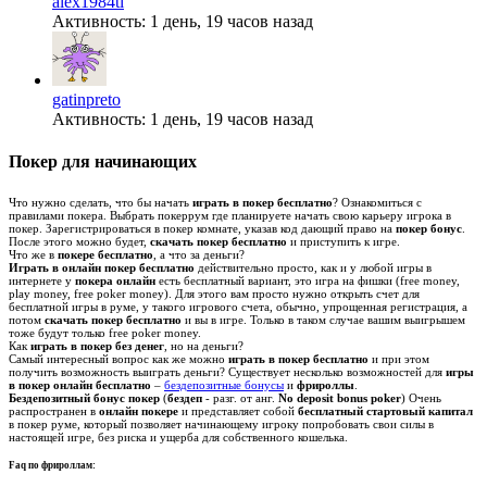
alex1984ti
Активность: 1 день, 19 часов назад
gatinpreto
Активность: 1 день, 19 часов назад
Покер для начинающих
Что нужно сделать, что бы начать
играть в покер бесплатно
? Ознакомиться с
правилами покера. Выбрать покеррум где планируете начать свою карьеру игрока в
покер. Зарегистрироваться в покер комнате, указав код дающий право на
покер бонус
.
После этого можно будет,
скачать покер бесплатно
и приступить к игре.
Что же в
покере бесплатно
, а что за деньги?
Играть в онлайн покер бесплатно
действительно просто, как и у любой игры в
интернете у
покера онлайн
есть бесплатный вариант, это игра на фишки (free money,
play money, free poker money). Для этого вам просто нужно открыть счет для
бесплатной игры в руме, у такого игрового счета, обычно, упрощенная регистрация, а
потом
скачать покер бесплатно
и вы в игре. Только в таком случае вашим выигрышем
тоже будут только free poker money.
Как
играть в покер без денег
, но на деньги?
Самый интересный вопрос как же можно
играть в покер бесплатно
и при этом
получить возможность выиграть деньги? Существует несколько возможностей для
игры
в покер онлайн бесплатно
–
бездепозитные бонусы
и
фрироллы
.
Бездепозитный бонус покер
(
бездеп
- разг. от анг.
No deposit bonus poker
) Очень
распространен в
онлайн покере
и представляет собой
бесплатный стартовый капитал
в покер руме, который позволяет начинающему игроку попробовать свои силы в
настоящей игре, без риска и ущерба для собственного кошелька.
Faq по фрироллам: