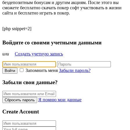
бездепозитным бонусам и другим акциям. После этого вы
сможете бесплатно скачать покер софт участвовать в жизни
сайта и бесплатно играть в покер.
[php snippet=2]
Войдите со своими учетными данными
или
Создать учетную запись
Запомнить меня
Забыли пароль?
Войти
Забыли свои данные?
Я помню мои данные
Сбросить пароль
Create Account