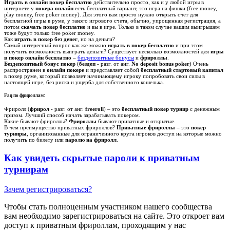
Играть в онлайн покер бесплатно
действительно просто, как и у любой игры в
интернете у
покера онлайн
есть бесплатный вариант, это игра на фишки (free money,
play money, free poker money). Для этого вам просто нужно открыть счет для
бесплатной игры в руме, у такого игрового счета, обычно, упрощенная регистрация, а
потом
скачать покер бесплатно
и вы в игре. Только в таком случае вашим выигрышем
тоже будут только free poker money.
Как
играть в покер без денег
, но на деньги?
Самый интересный вопрос как же можно
играть в покер бесплатно
и при этом
получить возможность выиграть деньги? Существует несколько возможностей для
игры
в покер онлайн бесплатно
–
бездепозитные бонусы
и
фрироллы
.
Бездепозитный бонус покер
(
бездеп
- разг. от анг.
No deposit bonus poker
) Очень
распространен в
онлайн покере
и представляет собой
бесплатный стартовый капитал
в покер руме, который позволяет начинающему игроку попробовать свои силы в
настоящей игре, без риска и ущерба для собственного кошелька.
Faq по фрироллам:
Фриролл (
фрирол
- разг. от анг.
freeroll
) – это
бесплатный покер турнир
с денежным
призом. Лучший способ начать зарабатывать покером.
Какие бывают фрироллы?
Фрироллы
бывают приватные и открытые.
В чем преимущество приватных фрироллов?
Приватные фрироллы
– это
покер
турниры
, организованные для ограниченного круга игроков доступ на которые можно
получить по билету или
паролю на фриролл
.
Как увидеть скрытые пароли к приватным
турнирам
Зачем регистрироваться?
Чтобы стать полноценным участником нашего сообщества
вам необходимо зарегистрироваться на сайте. Это откроет вам
доступ к приватным фрироллам, проходящим у нас