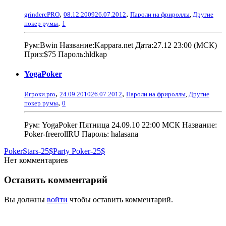
,
,
grindercPRO
08.12.2009
26.07.2012
Пароли на фрироллы
,
Другие
,
покер румы
1
Рум:Bwin Название:Kappara.net Дата:27.12 23:00 (МСК)
Приз:$75 Пароль:hldkap
YogaPoker
,
,
Игроки.pro
24.09.2010
26.07.2012
Пароли на фрироллы
,
Другие
,
покер румы
0
Рум: YogaPoker Пятница 24.09.10 22:00 МСК Название:
Poker-freerollRU Пароль: halasana
PokerStars-25$
Party Poker-25$
Нет комментариев
Оставить комментарий
Вы должны
войти
чтобы оставить комментарий.