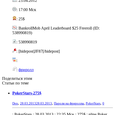
: 23.04.2012
: 17:00 Мск
: 25$
: BankrollMob April Leaderboard $25 Freeroll (ID:
538990819)
: 538990819
: [hidepost]JF87[/hidepost]
:
:
фриролл
Поделиться этим
Cтатьи по теме
PokerStars-275$
,
,
,
Den
28.03.2013
28.03.2013
Пароли на фрироллы
,
PokerStars
0
: PokerStars : 28.03.2013 : 22:35 Мск : 275$ : nline Poker