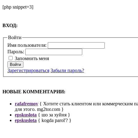
[php snippet=3]
ВХОД:
Войти
Имя пользователя:
Пароль:
Запомнить меня
Войти
Зарегистрироваться
Забыли пароль?
НОВЫЕ КОММЕНТАРИИ:
rafafremov
{ Хотите стать клиентом или коммерческим п
для этого. mg2tor.com }
epskuslota
{ шо за хуйня }
epskuslota
{ kogda parol'? }