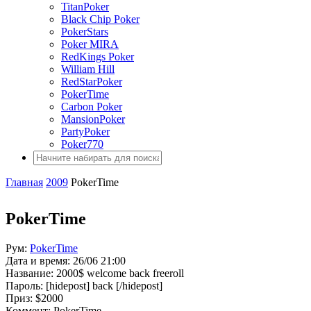
TitanPoker
Black Chip Poker
PokerStars
Poker MIRA
RedKings Poker
William Hill
RedStarPoker
PokerTime
Carbon Poker
MansionPoker
PartyPoker
Poker770
Главная
2009
PokerTime
PokerTime
Рум:
PokerTime
Дата и время: 26/06 21:00
Название: 2000$ welcome back freeroll
Пароль: [hidepost] back [/hidepost]
Приз: $2000
Коммент: PokerTime