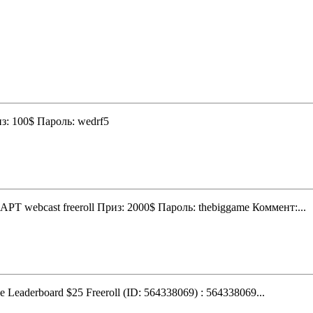
з: 100$ Пароль: wedrf5
APT webcast freeroll Приз: 2000$ Пароль: thebiggame Коммент:...
ne Leaderboard $25 Freeroll (ID: 564338069) : 564338069...