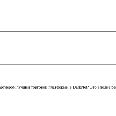
артнером лучшей торговой платформы в DarkNet? Это вполне ре