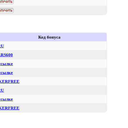
Код бонуса
RU
ARS600
ссылке
ссылке
KERFREE
RU
ссылке
KERFREE