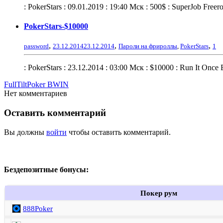
: PokerStars : 09.01.2019 : 19:40 Мск : 500$ : SuperJob Freero
PokerStars-$10000
,
,
,
password
23.12.2014
23.12.2014
Пароли на фрироллы
,
PokerStars
1
: PokerStars : 23.12.2014 : 03:00 Мск : $10000 : Run It Once 
FullTiltPoker
BWIN
Нет комментариев
Оставить комментарий
Вы должны
войти
чтобы оставить комментарий.
Бездепозитные бонусы:
Покер рум
888Poker