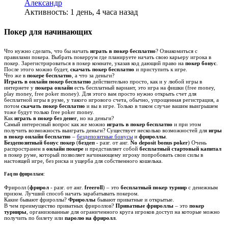
Александр
Активность: 1 день, 4 часа назад
Покер для начинающих
Что нужно сделать, что бы начать
играть в покер бесплатно
? Ознакомиться с
правилами покера. Выбрать покеррум где планируете начать свою карьеру игрока в
покер. Зарегистрироваться в покер комнате, указав код дающий право на
покер бонус
.
После этого можно будет,
скачать покер бесплатно
и приступить к игре.
Что же в
покере бесплатно
, а что за деньги?
Играть в онлайн покер бесплатно
действительно просто, как и у любой игры в
интернете у
покера онлайн
есть бесплатный вариант, это игра на фишки (free money,
play money, free poker money). Для этого вам просто нужно открыть счет для
бесплатной игры в руме, у такого игрового счета, обычно, упрощенная регистрация, а
потом
скачать покер бесплатно
и вы в игре. Только в таком случае вашим выигрышем
тоже будут только free poker money.
Как
играть в покер без денег
, но на деньги?
Самый интересный вопрос как же можно
играть в покер бесплатно
и при этом
получить возможность выиграть деньги? Существует несколько возможностей для
игры
в покер онлайн бесплатно
–
бездепозитные бонусы
и
фрироллы
.
Бездепозитный бонус покер
(
бездеп
- разг. от анг.
No deposit bonus poker
) Очень
распространен в
онлайн покере
и представляет собой
бесплатный стартовый капитал
в покер руме, который позволяет начинающему игроку попробовать свои силы в
настоящей игре, без риска и ущерба для собственного кошелька.
Faq по фрироллам:
Фриролл (
фрирол
- разг. от анг.
freeroll
) – это
бесплатный покер турнир
с денежным
призом. Лучший способ начать зарабатывать покером.
Какие бывают фрироллы?
Фрироллы
бывают приватные и открытые.
В чем преимущество приватных фрироллов?
Приватные фрироллы
– это
покер
турниры
, организованные для ограниченного круга игроков доступ на которые можно
получить по билету или
паролю на фриролл
.