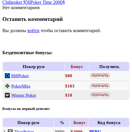
Chilipoker $50
Poker Time 2000$
Нет комментариев
Оставить комментарий
Вы должны
войти
чтобы оставить комментарий.
Бездепозитные бонусы:
Покер рум
Бонус
Получить
888Poker
$88
PokerMira
$103
Winner Poker
$10
Бонусы на первый депозит:
Покер рум
%
Бонус
Код бонуса
1
TitanPoker
200%
$2000
PFRU