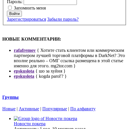
Пароль:
Запомнить меня
Войти
Зарегистрироваться
Забыли пароль?
НОВЫЕ КОММЕНТАРИИ:
rafafremov
{ Хотите стать клиентом или коммерческим
партнером лучшей торговой платформы в DarkNet? Это
вполне реально – ОМГ ссылка размещена в этой статье
именно для этого. mg2tor.com }
epskuslota
{ шо за хуйня }
epskuslota
{ kogda parol'? }
Группы
Новые
|
Активные
|
Популярные
|
По алфавиту
Новости покера
Активность: 1 год, 10 месяцев назад