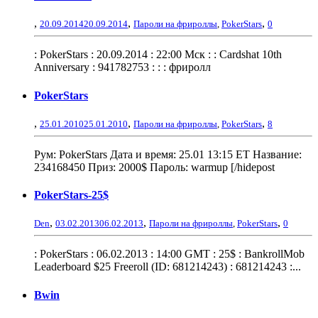
,
,
,
20.09.2014
20.09.2014
Пароли на фрироллы
,
PokerStars
0
: PokerStars : 20.09.2014 : 22:00 Мск : : Cardshat 10th
Anniversary : 941782753 : : : фриролл
PokerStars
,
,
,
25.01.2010
25.01.2010
Пароли на фрироллы
,
PokerStars
8
Рум: PokerStars Дата и время: 25.01 13:15 ET Название:
234168450 Приз: 2000$ Пароль: warmup [/hidepost
PokerStars-25$
,
,
,
Den
03.02.2013
06.02.2013
Пароли на фрироллы
,
PokerStars
0
: PokerStars : 06.02.2013 : 14:00 GMT : 25$ : BankrollMob
Leaderboard $25 Freeroll (ID: 681214243) : 681214243 :...
Bwin