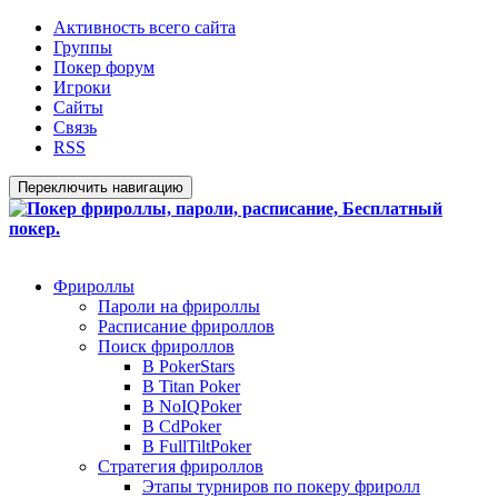
Активность всего сайта
Группы
Покер форум
Игроки
Сайты
Связь
RSS
Переключить навигацию
Фрироллы
Пароли на фрироллы
Расписание фрироллов
Поиск фрироллов
В PokerStars
В Titan Poker
В NoIQPoker
В CdPoker
В FullTiltPoker
Стратегия фрироллов
Этапы турниров по покеру фриролл