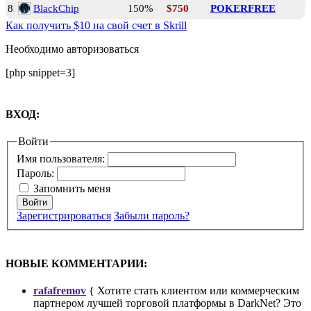
8
BlackChip
150%
$750
POKERFREE
Как получить $10 на свой счет в Skrill
Необходимо авторизоваться
[php snippet=3]
ВХОД:
Войти
Имя пользователя:
Пароль:
Запомнить меня
Войти
Зарегистрироваться
Забыли пароль?
НОВЫЕ КОММЕНТАРИИ:
rafafremov
{ Хотите стать клиентом или коммерческим
партнером лучшей торговой платформы в DarkNet? Это