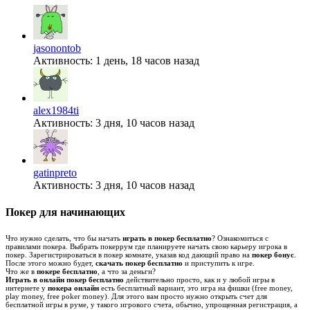
jasonontob
Активность: 1 день, 18 часов назад
alex1984ti
Активность: 3 дня, 10 часов назад
gatinpreto
Активность: 3 дня, 10 часов назад
Покер для начинающих
Что нужно сделать, что бы начать
играть в покер бесплатно
? Ознакомиться с
правилами покера. Выбрать покеррум где планируете начать свою карьеру игрока в
покер. Зарегистрироваться в покер комнате, указав код дающий право на
покер бонус
.
После этого можно будет,
скачать покер бесплатно
и приступить к игре.
Что же в
покере бесплатно
, а что за деньги?
Играть в онлайн покер бесплатно
действительно просто, как и у любой игры в
интернете у
покера онлайн
есть бесплатный вариант, это игра на фишки (free money,
play money, free poker money). Для этого вам просто нужно открыть счет для
бесплатной игры в руме, у такого игрового счета, обычно, упрощенная регистрация, а