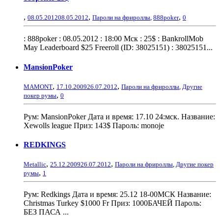
,
,
,
08.05.2012
08.05.2012
Пароли на фрироллы
,
888poker
0
: 888poker : 08.05.2012 : 18:00 Мск : 25$ : BankrollMob
May Leaderboard $25 Freeroll (ID: 38025151) : 38025151...
MansionPoker
,
,
MAMONT
17.10.2009
26.07.2012
Пароли на фрироллы
,
Другие
,
покер румы
0
Рум: MansionPoker Дата и время: 17.10 24:мск. Название:
Xewolls league Приз: 143$ Пароль: monoje
REDKINGS
,
,
Metallic
25.12.2009
26.07.2012
Пароли на фрироллы
,
Другие покер
,
румы
1
Рум: Redkings Дата и время: 25.12 18-00МСК Название:
Christmas Turkey $1000 Fr Приз: 1000БАЧЕЙ Пароль:
БЕЗ ПАСА ...