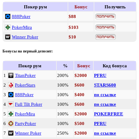
Покер рум
Бонус
Получить
888Poker
$88
PokerMira
$103
Winner Poker
$10
Бонусы на первый депозит:
Покер рум
%
Бонус
Код бонуса
1
TitanPoker
200%
$2000
PFRU
2
PokerStars
100%
$600
STARS600
3
888Poker
100%
$400
по ссылке
4
Full Tilt Poker
100%
$600
по ссылке
5
PokerMira
100%
$2000
POKERFREE
6
PartyPoker
100%
$500
PFRU
7
Winner Poker
250%
$2000
по ссылке