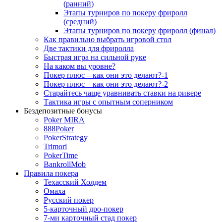
(ранний)
Этапы турниров по покеру фриролл
(средний)
Этапы турниров по покеру фриролл (финал)
Как правильно выбрать игровой стол
Две тактики для фриролла
Быстрая игра на сильной руке
На каком вы уровне?
Покер плюс – как они это делают?-1
Покер плюс – как они это делают?-2
Старайтесь чаще уравнивать ставки на ривере
Тактика игры с опытным соперником
Бездепозитные бонусы
Poker MIRA
888Poker
PokerStrategy
Trimori
PokerTime
BankrollMob
Правила покера
Техасский Холдем
Омаха
Русский покер
5-карточный дро-покер
7-ми карточный стад покер