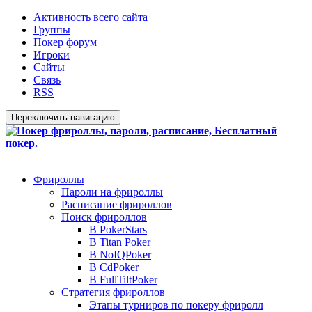
Активность всего сайта
Группы
Покер форум
Игроки
Сайты
Связь
RSS
Переключить навигацию
Фрироллы
Пароли на фрироллы
Расписание фрироллов
Поиск фрироллов
В PokerStars
В Titan Poker
В NoIQPoker
В CdPoker
В FullTiltPoker
Стратегия фрироллов
Этапы турниров по покеру фриролл