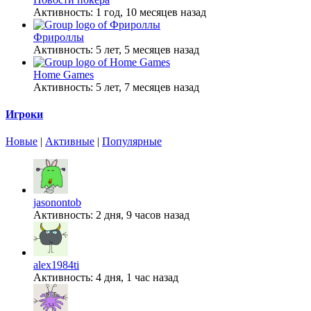
Активность: 1 год, 10 месяцев назад
Фрироллы
Активность: 5 лет, 5 месяцев назад
Home Games
Активность: 5 лет, 7 месяцев назад
Игроки
Новые
|
Активные
|
Популярные
jasonontob
Активность: 2 дня, 9 часов назад
alex1984ti
Активность: 4 дня, 1 час назад