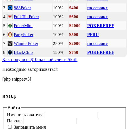
3
888Poker
100%
$400
по ссылке
4
Full Tilt Poker
100%
$600
по ссылке
5
PokerMira
100%
$2000
POKERFREE
6
PartyPoker
100%
$500
PFRU
7
Winner Poker
250%
$2000
по ссылке
8
BlackChip
150%
$750
POKERFREE
Как получить $10 на свой счет в Skrill
Необходимо авторизоваться
[php snippet=3]
ВХОД:
Войти
Имя пользователя:
Пароль:
Запомнить меня