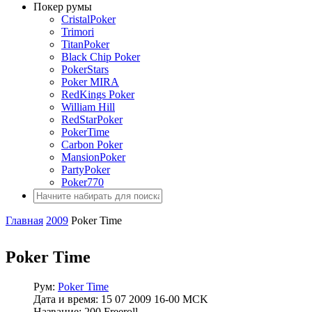
Покер румы
CristalPoker
Trimori
TitanPoker
Black Chip Poker
PokerStars
Poker MIRA
RedKings Poker
William Hill
RedStarPoker
PokerTime
Carbon Poker
MansionPoker
PartyPoker
Poker770
Главная
2009
Poker Time
Poker Time
Рум:
Poker Time
Дата и время: 15 07 2009 16-00 MCK
Название: 200 Freeroll