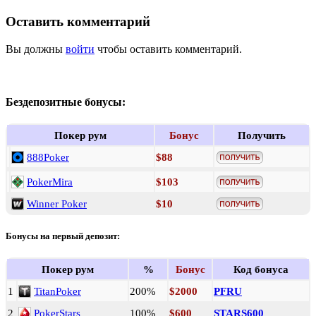
Оставить комментарий
Вы должны
войти
чтобы оставить комментарий.
Бездепозитные бонусы:
Покер рум
Бонус
Получить
888Poker
$88
PokerMira
$103
Winner Poker
$10
Бонусы на первый депозит:
Покер рум
%
Бонус
Код бонуса
1
TitanPoker
200%
$2000
PFRU
2
PokerStars
100%
$600
STARS600