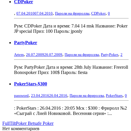
CDPoker
,
,
,
07.04.2010
07.04.2010
Пароли на фрироллы
,
CDPoker
0
Рум: CDPoker Дата и время: 7.04 14 msk Название: Poker
JP special Приз: 100 Пароль: jponly
PartyPoker
,
,
,
Artem
26.07.2009
26.07.2009
Пароли на фрироллы
,
PartyPoker
2
Рум: PartyPoker Дата и время: 28th July Название: Freeroll
Bonospoker Приз: 100$ Пароль: fiesta
PokerStars-$300
,
,
,
password
23.04.2016
26.04.2016
Пароли на фрироллы
,
PokerStars
0
: PokerStars : 26.04.2016 : 20:05 Мск : $300 : Фриролл №2
«Сыграй с Лией Новиковой. Весенняя серия» :...
FullTiltPoker
Betsafe Poker
Нет комментариев