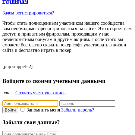
турнирам
Зачем регистрироваться?
Чтобы стать полноценным участником нашего сообщества
вам необходимо зарегистрироваться на сайте. Это откроет вам
доступ к приватным фрироллам, проходящим у нас
бездепозитным бонусам и другим акциям. После этого вы
сможете бесплатно скачать покер софт участвовать в жизни
сайта и бесплатно играть в покер.
[php snippet=2]
Войдите со своими учетными данными
или
Создать учетную запись
Запомнить меня
Забыли пароль?
Войти
Забыли свои данные?