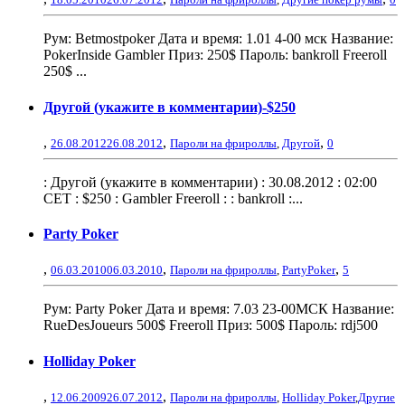
Рум: Betmostpoker Дата и время: 1.01 4-00 мск Название:
PokerInside Gambler Приз: 250$ Пароль: bankroll Freeroll
250$ ...
Другой (укажите в комментарии)-$250
,
,
,
26.08.2012
26.08.2012
Пароли на фрироллы
,
Другой
0
: Другой (укажите в комментарии) : 30.08.2012 : 02:00
CET : $250 : Gambler Freeroll : : bankroll :...
Party Poker
,
,
,
06.03.2010
06.03.2010
Пароли на фрироллы
,
PartyPoker
5
Рум: Party Poker Дата и время: 7.03 23-00МСК Название:
RueDesJoueurs 500$ Freeroll Приз: 500$ Пароль: rdj500
Holliday Poker
,
,
12.06.2009
26.07.2012
Пароли на фрироллы
,
Holliday Poker
,
Другие