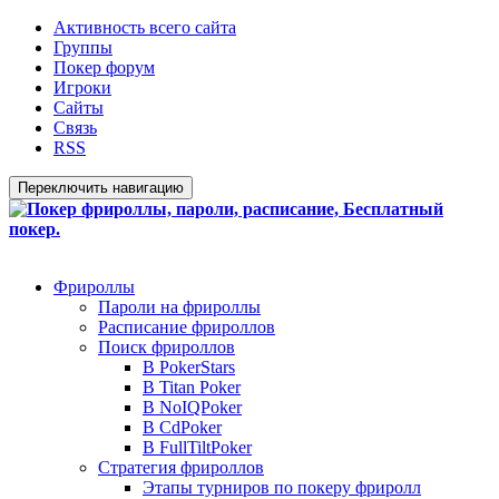
Активность всего сайта
Группы
Покер форум
Игроки
Сайты
Связь
RSS
Переключить навигацию
Фрироллы
Пароли на фрироллы
Расписание фрироллов
Поиск фрироллов
В PokerStars
В Titan Poker
В NoIQPoker
В CdPoker
В FullTiltPoker
Стратегия фрироллов
Этапы турниров по покеру фриролл