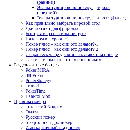
(ранний)
Этапы турниров по покеру фриролл
(средний)
Этапы турниров по покеру фриролл (финал)
Как правильно выбрать игровой стол
Две тактики для фриролла
Быстрая игра на сильной руке
На каком вы уровне?
Покер плюс – как они это делают?-1
Покер плюс – как они это делают?-2
Старайтесь чаще уравнивать ставки на ривере
Тактика игры с опытным соперником
Бездепозитные бонусы
Poker MIRA
888Poker
PokerStrategy
Trimori
PokerTime
BankrollMob
Правила покера
Техасский Холдем
Омаха
Русский покер
5-карточный дро-покер
7-ми карточный стад покер