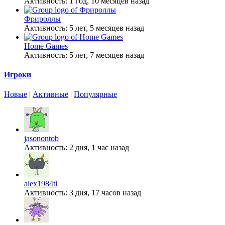
Активность: 1 год, 10 месяцев назад
Фрироллы
Активность: 5 лет, 5 месяцев назад
Home Games
Активность: 5 лет, 7 месяцев назад
Игроки
Новые
|
Активные
|
Популярные
jasonontob
Активность: 2 дня, 1 час назад
alex1984ti
Активность: 3 дня, 17 часов назад