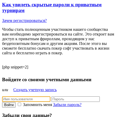
Как увидеть скрытые пароли к приватным
турнирам
Зачем регистрироваться?
Чтобы стать полноценным участником нашего сообщества
вам необходимо зарегистрироваться на сайте. Это откроет вам
доступ к приватным фрироллам, проходящим у нас
бездепозитным бонусам и другим акциям. После этого вы
сможете бесплатно скачать покер софт участвовать в жизни
сайта и бесплатно играть в покер.
[php snippet=2]
Войдите со своими учетными данными
или
Создать учетную запись
Запомнить меня
Забыли пароль?
Войти
Забыли свои данные?