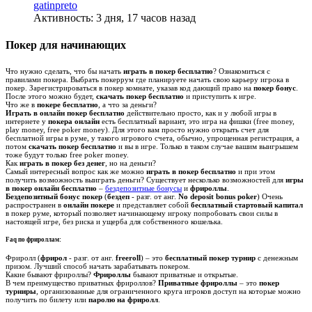
gatinpreto
Активность: 3 дня, 17 часов назад
Покер для начинающих
Что нужно сделать, что бы начать
играть в покер бесплатно
? Ознакомиться с
правилами покера. Выбрать покеррум где планируете начать свою карьеру игрока в
покер. Зарегистрироваться в покер комнате, указав код дающий право на
покер бонус
.
После этого можно будет,
скачать покер бесплатно
и приступить к игре.
Что же в
покере бесплатно
, а что за деньги?
Играть в онлайн покер бесплатно
действительно просто, как и у любой игры в
интернете у
покера онлайн
есть бесплатный вариант, это игра на фишки (free money,
play money, free poker money). Для этого вам просто нужно открыть счет для
бесплатной игры в руме, у такого игрового счета, обычно, упрощенная регистрация, а
потом
скачать покер бесплатно
и вы в игре. Только в таком случае вашим выигрышем
тоже будут только free poker money.
Как
играть в покер без денег
, но на деньги?
Самый интересный вопрос как же можно
играть в покер бесплатно
и при этом
получить возможность выиграть деньги? Существует несколько возможностей для
игры
в покер онлайн бесплатно
–
бездепозитные бонусы
и
фрироллы
.
Бездепозитный бонус покер
(
бездеп
- разг. от анг.
No deposit bonus poker
) Очень
распространен в
онлайн покере
и представляет собой
бесплатный стартовый капитал
в покер руме, который позволяет начинающему игроку попробовать свои силы в
настоящей игре, без риска и ущерба для собственного кошелька.
Faq по фрироллам:
Фриролл (
фрирол
- разг. от анг.
freeroll
) – это
бесплатный покер турнир
с денежным
призом. Лучший способ начать зарабатывать покером.
Какие бывают фрироллы?
Фрироллы
бывают приватные и открытые.
В чем преимущество приватных фрироллов?
Приватные фрироллы
– это
покер
турниры
, организованные для ограниченного круга игроков доступ на которые можно
получить по билету или
паролю на фриролл
.