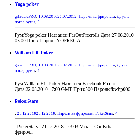
Yoga poker
,
,
grindercPRO
19.08.2010
26.07.2012
Пароли на фрироллы
,
Другие
,
покер румы
0
Рум:Yoga poker Названеи:FarOutFreerolls Дата:27.08.2010
03,00 Приз: Пароль:YOFREGA
William Hill Poker
,
,
grindercPRO
19.08.2010
26.07.2012
Пароли на фрироллы
,
Другие
,
покер румы
1
Рум:William Hill Poker Названеи:Facebook Freeroll
Дата:22.08.2010 17:00 GMT Приз:500 Пароль:fbwhp006
PokerStars-
,
,
,
21.12.2018
21.12.2018
Пароли на фрироллы
,
PokerStars
4
: PokerStars : 21.12.2018 : 23:03 Мск : : Cardschat : : : :
фриролл