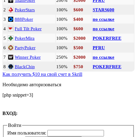
1
TitanPoker
200%
$2000
PFRU
2
PokerStars
100%
$600
STARS600
3
888Poker
100%
$400
по ссылке
4
Full Tilt Poker
100%
$600
по ссылке
5
PokerMira
100%
$2000
POKERFREE
6
PartyPoker
100%
$500
PFRU
7
Winner Poker
250%
$2000
по ссылке
8
BlackChip
150%
$750
POKERFREE
Как получить $10 на свой счет в Skrill
Необходимо авторизоваться
[php snippet=3]
ВХОД:
Войти
Имя пользователя: