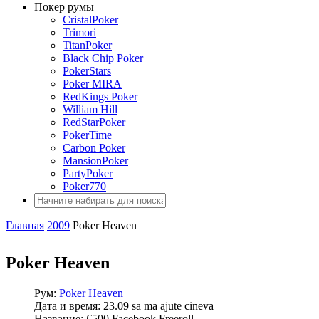
Покер румы
CristalPoker
Trimori
TitanPoker
Black Chip Poker
PokerStars
Poker MIRA
RedKings Poker
William Hill
RedStarPoker
PokerTime
Carbon Poker
MansionPoker
PartyPoker
Poker770
Главная
2009
Poker Heaven
Poker Heaven
Рум:
Poker Heaven
Дата и время: 23.09 sa ma ajute cineva
Название: €500 Facebook Freeroll