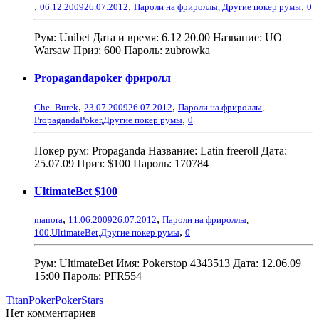
,
,
,
06.12.2009
26.07.2012
Пароли на фрироллы
,
Другие покер румы
0
Рум: Unibet Дата и время: 6.12 20.00 Название: UO
Warsaw Приз: 600 Пароль: zubrowka
Propagandapoker фриролл
,
,
Che_Burek
23.07.2009
26.07.2012
Пароли на фрироллы
,
,
PropagandaPoker
,
Другие покер румы
0
Покер рум: Propaganda Название: Latin freeroll Дата:
25.07.09 Приз: $100 Пароль: 170784
UltimateBet $100
,
,
manora
11.06.2009
26.07.2012
Пароли на фрироллы
,
,
100
,
UltimateBet
,
Другие покер румы
0
Рум: UltimateBet Имя: Pokerstop 4343513 Дата: 12.06.09
15:00 Пароль: PFR554
TitanPoker
PokerStars
Нет комментариев