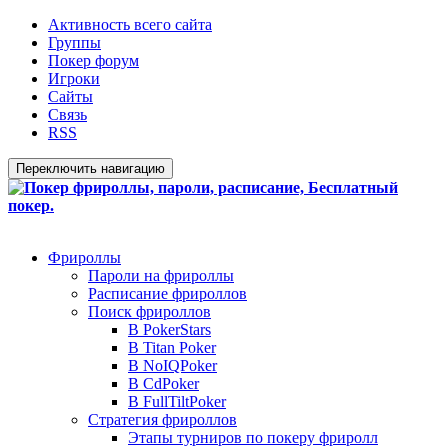
Активность всего сайта
Группы
Покер форум
Игроки
Сайты
Связь
RSS
Переключить навигацию
Фрироллы
Пароли на фрироллы
Расписание фрироллов
Поиск фрироллов
В PokerStars
В Titan Poker
В NoIQPoker
В CdPoker
В FullTiltPoker
Стратегия фрироллов
Этапы турниров по покеру фриролл