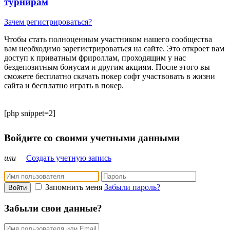
турнирам
Зачем регистрироваться?
Чтобы стать полноценным участником нашего сообщества
вам необходимо зарегистрироваться на сайте. Это откроет вам
доступ к приватным фрироллам, проходящим у нас
бездепозитным бонусам и другим акциям. После этого вы
сможете бесплатно скачать покер софт участвовать в жизни
сайта и бесплатно играть в покер.
[php snippet=2]
Войдите со своими учетными данными
или
Создать учетную запись
Запомнить меня
Забыли пароль?
Войти
Забыли свои данные?