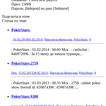
Приз: 1500$
Пароль: [hidepost] no pass [/hidepost]
Поделиться этим
Cтатьи по теме
PokerStars-
,
,
,
01.02.2014
01.02.2014
Пароли на фрироллы
,
PokerStars
0
: PokerStars : 02.02.2014 : 00:00 Мск : : cardschat :
846972996 : За 15 мину до начала турнира...
PokerStars-275$
,
,
,
Den
15.02.2013
26.02.2013
Пароли на фрироллы
,
PokerStars
0
: PokerStars : 01.03.2013 : 00:35 Мск : 275$ : online poker
show freeroll id: 659874398 : 659874398 :...
PokerStars-$300
,
,
,
password
23.04.2016
29.04.2016
Пароли на фрироллы
,
PokerStars
0