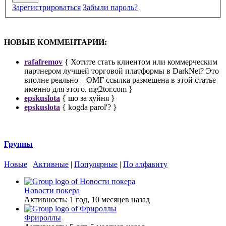
Зарегистрироваться
Забыли пароль?
НОВЫЕ КОММЕНТАРИИ:
rafafremov
{ Хотите стать клиентом или коммерческим
партнером лучшей торговой платформы в DarkNet? Это
вполне реально – ОМГ ссылка размещена в этой статье
именно для этого. mg2tor.com }
epskuslota
{ шо за хуйня }
epskuslota
{ kogda parol'? }
Группы
Новые
|
Активные
|
Популярные
|
По алфавиту
Новости покера
Активность: 1 год, 10 месяцев назад
Фрироллы