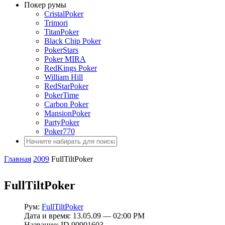
Покер румы
CristalPoker
Trimori
TitanPoker
Black Chip Poker
PokerStars
Poker MIRA
RedKings Poker
William Hill
RedStarPoker
PokerTime
Carbon Poker
MansionPoker
PartyPoker
Poker770
Главная
2009
FullTiltPoker
FullTiltPoker
Рум:
FullTiltPoker
Дата и время: 13.05.09 — 02:00 PM
Название: ID 90901603