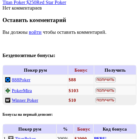
Titan Poker $250
Red Star Poker
Нет комментариев
Оставить комментарий
Вы должны
войти
чтобы оставить комментарий.
Бездепозитные бонусы:
Покер рум
Бонус
Получить
888Poker
$88
PokerMira
$103
Winner Poker
$10
Бонусы на первый депозит:
Покер рум
%
Бонус
Код бонуса
1
TitanPoker
200%
$2000
PFRU