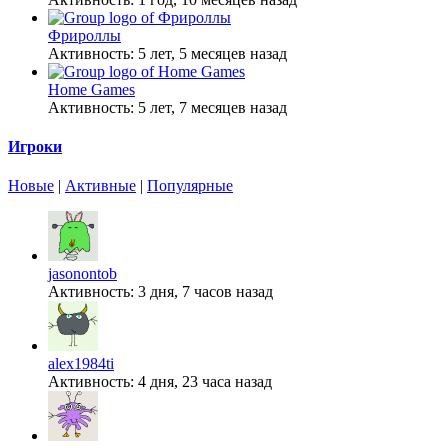
Фрироллы
Активность: 5 лет, 5 месяцев назад
Home Games
Активность: 5 лет, 7 месяцев назад
Игроки
Новые
|
Активные
|
Популярные
jasonontob
Активность: 3 дня, 7 часов назад
alex1984ti
Активность: 4 дня, 23 часа назад