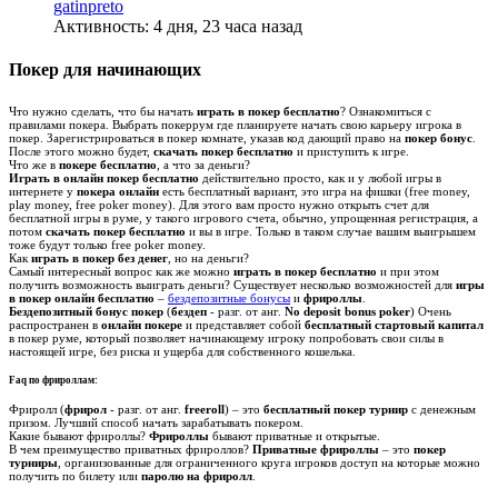
gatinpreto
Активность: 4 дня, 23 часа назад
Покер для начинающих
Что нужно сделать, что бы начать
играть в покер бесплатно
? Ознакомиться с
правилами покера. Выбрать покеррум где планируете начать свою карьеру игрока в
покер. Зарегистрироваться в покер комнате, указав код дающий право на
покер бонус
.
После этого можно будет,
скачать покер бесплатно
и приступить к игре.
Что же в
покере бесплатно
, а что за деньги?
Играть в онлайн покер бесплатно
действительно просто, как и у любой игры в
интернете у
покера онлайн
есть бесплатный вариант, это игра на фишки (free money,
play money, free poker money). Для этого вам просто нужно открыть счет для
бесплатной игры в руме, у такого игрового счета, обычно, упрощенная регистрация, а
потом
скачать покер бесплатно
и вы в игре. Только в таком случае вашим выигрышем
тоже будут только free poker money.
Как
играть в покер без денег
, но на деньги?
Самый интересный вопрос как же можно
играть в покер бесплатно
и при этом
получить возможность выиграть деньги? Существует несколько возможностей для
игры
в покер онлайн бесплатно
–
бездепозитные бонусы
и
фрироллы
.
Бездепозитный бонус покер
(
бездеп
- разг. от анг.
No deposit bonus poker
) Очень
распространен в
онлайн покере
и представляет собой
бесплатный стартовый капитал
в покер руме, который позволяет начинающему игроку попробовать свои силы в
настоящей игре, без риска и ущерба для собственного кошелька.
Faq по фрироллам:
Фриролл (
фрирол
- разг. от анг.
freeroll
) – это
бесплатный покер турнир
с денежным
призом. Лучший способ начать зарабатывать покером.
Какие бывают фрироллы?
Фрироллы
бывают приватные и открытые.
В чем преимущество приватных фрироллов?
Приватные фрироллы
– это
покер
турниры
, организованные для ограниченного круга игроков доступ на которые можно
получить по билету или
паролю на фриролл
.