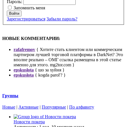
Пароль:
Запомнить меня
Войти
Зарегистрироваться
Забыли пароль?
НОВЫЕ КОММЕНТАРИИ:
rafafremov
{ Хотите стать клиентом или коммерческим
партнером лучшей торговой платформы в DarkNet? Это
вполне реально – ОМГ ссылка размещена в этой статье
именно для этого. mg2tor.com }
epskuslota
{ шо за хуйня }
epskuslota
{ kogda parol'? }
Группы
Новые
|
Активные
|
Популярные
|
По алфавиту
Новости покера
Активность: 1 год, 10 месяцев назад