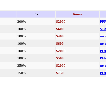
%
Бонус
200%
$2000
PF
100%
$600
ST
100%
$400
по 
100%
$600
по 
100%
$2000
PO
100%
$500
PF
250%
$2000
по 
150%
$750
PO