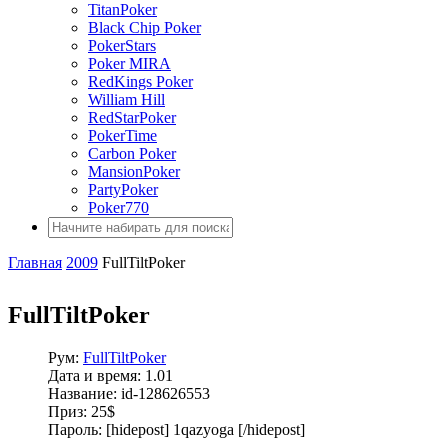
TitanPoker
Black Chip Poker
PokerStars
Poker MIRA
RedKings Poker
William Hill
RedStarPoker
PokerTime
Carbon Poker
MansionPoker
PartyPoker
Poker770
Главная
2009
FullTiltPoker
FullTiltPoker
Рум:
FullTiltPoker
Дата и время: 1.01
Название: id-128626553
Приз: 25$
Пароль: [hidepost] 1qazyoga [/hidepost]