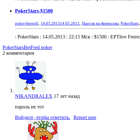
PokerStars-$1500
,
,
poker-freeroll
14.05.2013
14.05.2013
Пароли на фрироллы
,
PokerStars
: PokerStars : 14.05.2013 : 22:15 Мск : $1500 : EPTlive Freer
PokerStars
BetFred poker
2 комментария
NIKANDRALEX
17 лет назад
пароль не тот
Войдите, чтобы ответить.
Report user