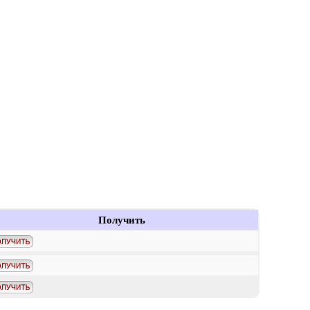
Получить