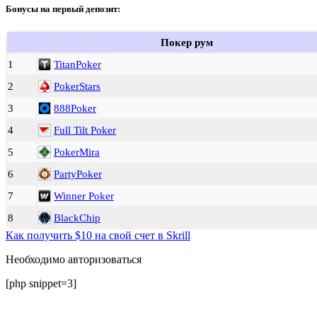
Бонусы на первый депозит:
Покер рум
1
TitanPoker
2
PokerStars
3
888Poker
4
Full Tilt Poker
5
PokerMira
6
PartyPoker
7
Winner Poker
8
BlackChip
Как получить $10 на свой счет в Skrill
Необходимо авторизоваться
[php snippet=3]