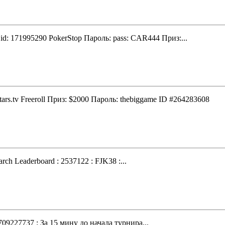
 id: 171995290 PokerStop Пароль: pass: CAR444 Приз:...
tars.tv Freeroll Приз: $2000 Пароль: thebiggame ID #264283608
arch Leaderboard : 2537122 : FJK38 :...
: 709227737 : За 15 мину до начала турнира...