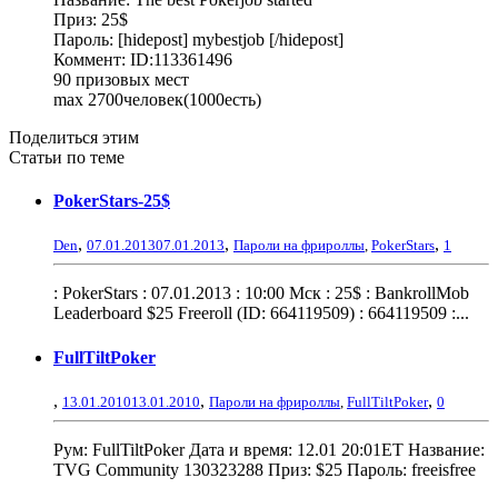
Приз: 25$
Пароль: [hidepost] mybestjob [/hidepost]
Коммент: ID:113361496
90 призовых мест
max 2700человек(1000есть)
Поделиться этим
Cтатьи по теме
PokerStars-25$
,
,
,
Den
07.01.2013
07.01.2013
Пароли на фрироллы
,
PokerStars
1
: PokerStars : 07.01.2013 : 10:00 Мск : 25$ : BankrollMob
Leaderboard $25 Freeroll (ID: 664119509) : 664119509 :...
FullTiltPoker
,
,
,
13.01.2010
13.01.2010
Пароли на фрироллы
,
FullTiltPoker
0
Рум: FullTiltPoker Дата и время: 12.01 20:01ET Название:
TVG Community 130323288 Приз: $25 Пароль: freeisfree