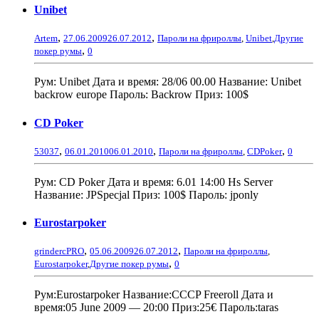
Unibet
,
,
Artem
27.06.2009
26.07.2012
Пароли на фрироллы
,
Unibet
,
Другие
,
покер румы
0
Рум: Unibet Дата и время: 28/06 00.00 Название: Unibet
backrow europe Пароль: Backrow Приз: 100$
CD Poker
,
,
,
53037
06.01.2010
06.01.2010
Пароли на фрироллы
,
CDPoker
0
Рум: CD Poker Дата и время: 6.01 14:00 Hs Server
Название: JPSpecjal Приз: 100$ Пароль: jponly
Eurostarpoker
,
,
grindercPRO
05.06.2009
26.07.2012
Пароли на фрироллы
,
,
Eurostarpoker
,
Другие покер румы
0
Рум:Eurostarpoker Название:CCCP Freeroll Дата и
время:05 June 2009 — 20:00 Приз:25€ Пароль:taras