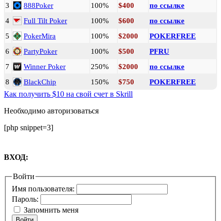
3
888Poker
100%
$400
по ссылке
4
Full Tilt Poker
100%
$600
по ссылке
5
PokerMira
100%
$2000
POKERFREE
6
PartyPoker
100%
$500
PFRU
7
Winner Poker
250%
$2000
по ссылке
8
BlackChip
150%
$750
POKERFREE
Как получить $10 на свой счет в Skrill
Необходимо авторизоваться
[php snippet=3]
ВХОД:
Войти
Имя пользователя:
Пароль:
Запомнить меня
Войти