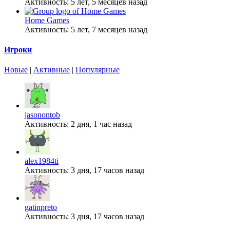
Активность: 5 лет, 5 месяцев назад
Home Games
Активность: 5 лет, 7 месяцев назад
Игроки
Новые
|
Активные
|
Популярные
jasonontob
Активность: 2 дня, 1 час назад
alex1984ti
Активность: 3 дня, 17 часов назад
gatinpreto
Активность: 3 дня, 17 часов назад