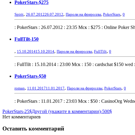
PokerStars-$275
,
,
,
Spirit
26.07.2012
26.07.2012
Пароли на фрироллы
,
PokerStars
0
: PokerStars : 26.07.2012 : 23:35 Мск : $275 : Online Poker S
FullTilt-150
,
,
,
15.10.2014
15.10.2014
Пароли на фрироллы
,
FullTilt
0
: FullTilt : 15.10.2014 : 23:00 Мск : 150 : cardschat $150 wed
PokerStars-$50
,
,
,
roman
11.01.2017
11.01.2017
Пароли на фрироллы
,
PokerStars
0
: PokerStars : 11.01.2017 : 23:03 Мск : $50 : CasinoOrg Wednes
PokerStars-25$
Другой (укажите в комментарии)-500$
Нет комментариев
Оставить комментарий