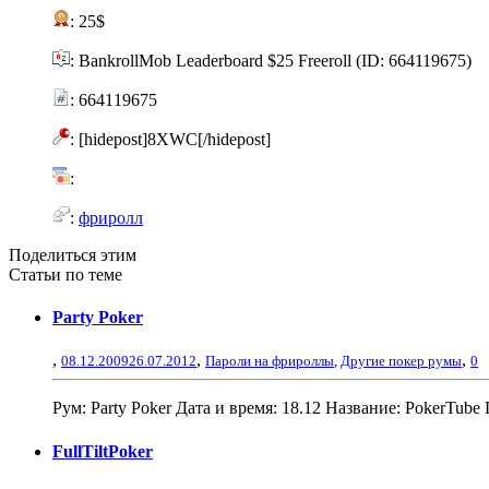
: 25$
: BankrollMob Leaderboard $25 Freeroll (ID: 664119675)
: 664119675
: [hidepost]8XWC[/hidepost]
:
:
фриролл
Поделиться этим
Cтатьи по теме
Party Poker
,
,
,
08.12.2009
26.07.2012
Пароли на фрироллы
,
Другие покер румы
0
Рум: Party Poker Дата и время: 18.12 Название: PokerTube 
FullTiltPoker