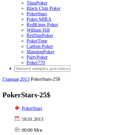
TitanPoker
Black Chip Poker
PokerStars
Poker MIRA
RedKings Poker
William Hill
RedStarPoker
PokerTime
Carbon Poker
MansionPoker
PartyPoker
Poker770
Главная
2013
PokerStars-25$
PokerStars-25$
:
PokerStars
: 18.01.2013
: 00:00 Мск