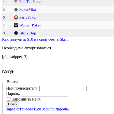
4
Full Tilt Poker
5
PokerMira
6
PartyPoker
7
Winner Poker
8
BlackChip
Как получить $10 на свой счет в Skrill
Необходимо авторизоваться
[php snippet=3]
ВХОД:
Войти
Имя пользователя:
Пароль:
Запомнить меня
Войти
Зарегистрироваться
Забыли пароль?