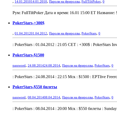
,
,
,
14.01.2010
14.01.2010
Пароли на фрироллы
,
FullTiltPoker
0
Рум: FullTiltPoker Дата и время: 16.01 15:00 ET Названи
PokerStars-+300$
,
,
,
01.04.2012
01.04.2012
Пароли на фрироллы
,
PokerStars
0
: PokerStars : 01.04.2012 : 21:05 CET : +300$ : PokerStars Invit
PokerStars-$1500
,
,
,
password
24.08.2014
24.08.2014
Пароли на фрироллы
,
PokerStars
0
: PokerStars : 24.08.2014 : 22:15 Мск : $1500 : EPTlive Freer
PokerStars-$550 билеты
,
,
,
password
08.04.2014
08.04.2014
Пароли на фрироллы
,
PokerStars
0
: PokerStars : 08.04.2014 : 20:00 Мск : $550 билеты : Sunday