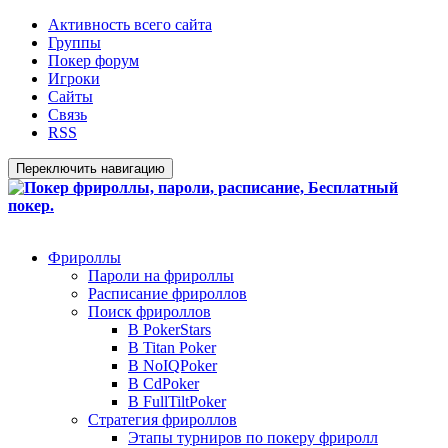
Активность всего сайта
Группы
Покер форум
Игроки
Сайты
Связь
RSS
Переключить навигацию
Фрироллы
Пароли на фрироллы
Расписание фрироллов
Поиск фрироллов
В PokerStars
В Titan Poker
В NoIQPoker
В CdPoker
В FullTiltPoker
Стратегия фрироллов
Этапы турниров по покеру фриролл