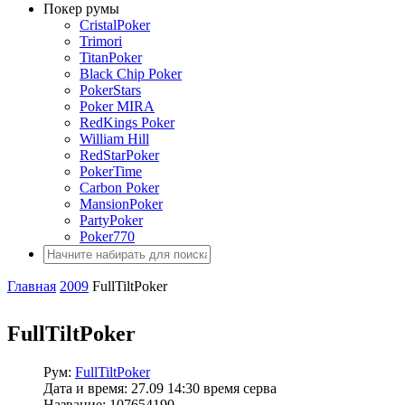
Покер румы
CristalPoker
Trimori
TitanPoker
Black Chip Poker
PokerStars
Poker MIRA
RedKings Poker
William Hill
RedStarPoker
PokerTime
Carbon Poker
MansionPoker
PartyPoker
Poker770
Главная
2009
FullTiltPoker
FullTiltPoker
Рум:
FullTiltPoker
Дата и время: 27.09 14:30 время серва
Название: 107654190