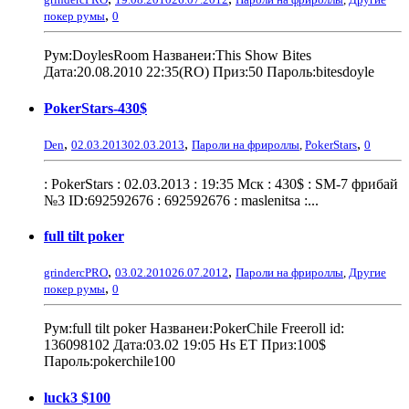
,
покер румы
0
Рум:DoylesRoom Названеи:This Show Bites
Дата:20.08.2010 22:35(RO) Приз:50 Пароль:bitesdoyle
PokerStars-430$
,
,
,
Den
02.03.2013
02.03.2013
Пароли на фрироллы
,
PokerStars
0
: PokerStars : 02.03.2013 : 19:35 Мск : 430$ : SM-7 фрибай
№3 ID:692592676 : 692592676 : maslenitsa :...
full tilt poker
,
,
grindercPRO
03.02.2010
26.07.2012
Пароли на фрироллы
,
Другие
,
покер румы
0
Рум:full tilt poker Названеи:PokerChile Freeroll id:
136098102 Дата:03.02 19:05 Hs ET Приз:100$
Пароль:pokerchile100
luck3 $100