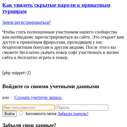
Как увидеть скрытые пароли к приватным
турнирам
Зачем регистрироваться?
Чтобы стать полноценным участником нашего сообщества
вам необходимо зарегистрироваться на сайте. Это откроет вам
доступ к приватным фрироллам, проходящим у нас
бездепозитным бонусам и другим акциям. После этого вы
сможете бесплатно скачать покер софт участвовать в жизни
сайта и бесплатно играть в покер.
[php snippet=2]
Войдите со своими учетными данными
или
Создать учетную запись
Запомнить меня
Забыли пароль?
Войти
Забыли свои данные?