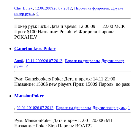
,
,
Che_Burek
12.06.2009
26.07.2012
Пароли на фрироллы
,
Другие
,
покер румы
0
Покер рум: luck3 Дата и время: 12.06.09 — 22.00 МСК
Приз: $100 Название: Pokah.lv! Фриролл Пароль:
POKAHLV
Gamebookers Poker
,
,
Arm0
10.11.2009
26.07.2012
Пароли на фрироллы
,
Другие покер
,
румы
2
Рум: Gamebookers Poker Дата и время: 14.11 21:00
Название: 1500$ new players Приз: 1500$ Пароль: no pass
MansionPoker
,
,
,
02.01.2010
26.07.2012
Пароли на фрироллы
,
Другие покер румы
1
Рум: MansionPoker Дата и время: 2.01 20.00GMT
Название: Poker Stop Пароль: BOAT22