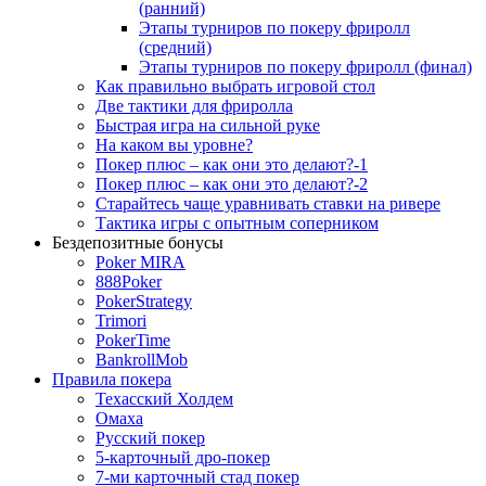
(ранний)
Этапы турниров по покеру фриролл
(средний)
Этапы турниров по покеру фриролл (финал)
Как правильно выбрать игровой стол
Две тактики для фриролла
Быстрая игра на сильной руке
На каком вы уровне?
Покер плюс – как они это делают?-1
Покер плюс – как они это делают?-2
Старайтесь чаще уравнивать ставки на ривере
Тактика игры с опытным соперником
Бездепозитные бонусы
Poker MIRA
888Poker
PokerStrategy
Trimori
PokerTime
BankrollMob
Правила покера
Техасский Холдем
Омаха
Русский покер
5-карточный дро-покер
7-ми карточный стад покер