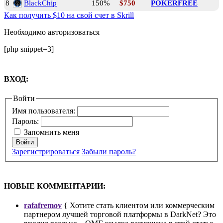
8
BlackChip
150%
$750
POKERFREE
Как получить $10 на свой счет в Skrill
Необходимо авторизоваться
[php snippet=3]
ВХОД:
Войти
Имя пользователя:
Пароль:
Запомнить меня
Войти
Зарегистрироваться
Забыли пароль?
НОВЫЕ КОММЕНТАРИИ:
rafafremov
{ Хотите стать клиентом или коммерческим
партнером лучшей торговой платформы в DarkNet? Это