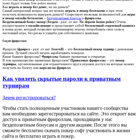
тоже будут только free poker money.
Как
играть в покер без денег
, но на деньги?
Самый интересный вопрос как же можно
играть в покер бесплатно
и при этом
получить возможность выиграть деньги? Существует несколько возможностей для
игры
в покер онлайн бесплатно
–
бездепозитные бонусы
и
фрироллы
.
Бездепозитный бонус покер
(
бездеп
- разг. от анг.
No deposit bonus poker
) Очень
распространен в
онлайн покере
и представляет собой
бесплатный стартовый капитал
в покер руме, который позволяет начинающему игроку попробовать свои силы в
настоящей игре, без риска и ущерба для собственного кошелька.
Faq по фрироллам:
Фриролл (
фрирол
- разг. от анг.
freeroll
) – это
бесплатный покер турнир
с денежным
призом. Лучший способ начать зарабатывать покером.
Какие бывают фрироллы?
Фрироллы
бывают приватные и открытые.
В чем преимущество приватных фрироллов?
Приватные фрироллы
– это
покер
турниры
, организованные для ограниченного круга игроков доступ на которые можно
получить по билету или
паролю на фриролл
.
Как увидеть скрытые пароли к приватным
турнирам
Зачем регистрироваться?
Чтобы стать полноценным участником нашего сообщества
вам необходимо зарегистрироваться на сайте. Это откроет вам
доступ к приватным фрироллам, проходящим у нас
бездепозитным бонусам и другим акциям. После этого вы
сможете бесплатно скачать покер софт участвовать в жизни
сайта и бесплатно играть в покер.