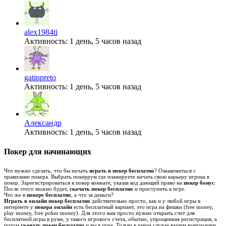
alex1984ti
Активность: 1 день, 5 часов назад
gatinpreto
Активность: 1 день, 5 часов назад
Александр
Активность: 1 день, 5 часов назад
Покер для начинающих
Что нужно сделать, что бы начать
играть в покер бесплатно
? Ознакомиться с
правилами покера. Выбрать покеррум где планируете начать свою карьеру игрока в
покер. Зарегистрироваться в покер комнате, указав код дающий право на
покер бонус
.
После этого можно будет,
скачать покер бесплатно
и приступить к игре.
Что же в
покере бесплатно
, а что за деньги?
Играть в онлайн покер бесплатно
действительно просто, как и у любой игры в
интернете у
покера онлайн
есть бесплатный вариант, это игра на фишки (free money,
play money, free poker money). Для этого вам просто нужно открыть счет для
бесплатной игры в руме, у такого игрового счета, обычно, упрощенная регистрация, а
потом
скачать покер бесплатно
и вы в игре. Только в таком случае вашим выигрышем