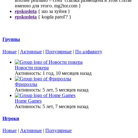
вполне реально – ОМГ ссылка размещена в этой статье
именно для этого. mg2tor.com }
epskuslota
{ шо за хуйня }
epskuslota
{ kogda parol'? }
Группы
Новые
|
Активные
|
Популярные
|
По алфавиту
Новости покера
Активность: 1 год, 10 месяцев назад
Фрироллы
Активность: 5 лет, 5 месяцев назад
Home Games
Активность: 5 лет, 7 месяцев назад
Игроки
Новые
|
Активные
|
Популярные