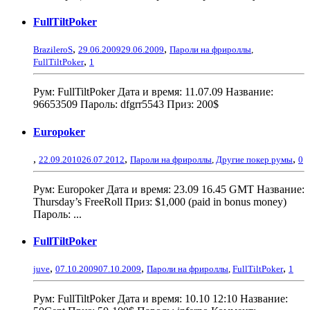
FullTiltPoker
,
,
BrazileroS
29.06.2009
29.06.2009
Пароли на фрироллы
,
,
FullTiltPoker
1
Рум: FullTiltPoker Дата и время: 11.07.09 Название:
96653509 Пароль: dfgrr5543 Приз: 200$
Europoker
,
,
,
22.09.2010
26.07.2012
Пароли на фрироллы
,
Другие покер румы
0
Рум: Europoker Дата и время: 23.09 16.45 GMT Название:
Thursday’s FreeRoll Приз: $1,000 (paid in bonus money)
Пароль: ...
FullTiltPoker
,
,
,
juve
07.10.2009
07.10.2009
Пароли на фрироллы
,
FullTiltPoker
1
Рум: FullTiltPoker Дата и время: 10.10 12:10 Название: