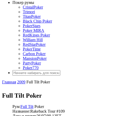
Покер румы
CristalPoker
Trimori
TitanPoker
Black Chip Poker
PokerStars
Poker MIRA
RedKings Poker
William Hill
RedStarPoker
PokerTime
Carbon Poker
MansionPoker
PartyPoker
Poker770
Главная
2009
Full Tilt Poker
Full Tilt Poker
Рум:
Full Tilt
Poker
Название:Rakeback Tour #109
Дата и время:26/07/09 13ET