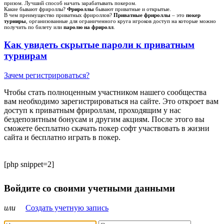
призом. Лучший способ начать зарабатывать покером.
Какие бывают фрироллы?
Фрироллы
бывают приватные и открытые.
В чем преимущество приватных фрироллов?
Приватные фрироллы
– это
покер
турниры
, организованные для ограниченного круга игроков доступ на которые можно
получить по билету или
паролю на фриролл
.
Как увидеть скрытые пароли к приватным
турнирам
Зачем регистрироваться?
Чтобы стать полноценным участником нашего сообщества
вам необходимо зарегистрироваться на сайте. Это откроет вам
доступ к приватным фрироллам, проходящим у нас
бездепозитным бонусам и другим акциям. После этого вы
сможете бесплатно скачать покер софт участвовать в жизни
сайта и бесплатно играть в покер.
[php snippet=2]
Войдите со своими учетными данными
или
Создать учетную запись