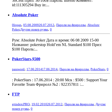
50Cent Приз: 50-100$ Пароль: inferno Коммент:
id:111305294 Buy in:...
Absolute Poker
,
,
0legan
05.08.2009
26.07.2012
Пароли на фрироллы
,
Absolute
,
Poker
,
Другие покер румы
0
Рум: Absolute Poker Дата и время: 06 08 2009 15-00
Название: pokerstop Hold’em NL Standard $100 Приз:
$100 Пароль:...
PokerStars-$500
,
,
,
password
17.06.2014
17.06.2014
Пароли на фрироллы
,
PokerStars
0
: PokerStars : 17.06.2014 : 20:00 Мск : $500 : Support Your
Favorite Team Фриролл №2 : 922357811 :...
FTP
,
,
grindercPRO
19.02.2010
26.07.2012
Пароли на фрироллы
,
Другие
,
покер румы
0