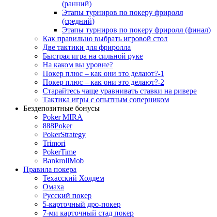
(ранний)
Этапы турниров по покеру фриролл
(средний)
Этапы турниров по покеру фриролл (финал)
Как правильно выбрать игровой стол
Две тактики для фриролла
Быстрая игра на сильной руке
На каком вы уровне?
Покер плюс – как они это делают?-1
Покер плюс – как они это делают?-2
Старайтесь чаще уравнивать ставки на ривере
Тактика игры с опытным соперником
Бездепозитные бонусы
Poker MIRA
888Poker
PokerStrategy
Trimori
PokerTime
BankrollMob
Правила покера
Техасский Холдем
Омаха
Русский покер
5-карточный дро-покер
7-ми карточный стад покер