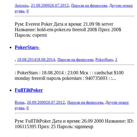
,
,
Antonio
21.09.2009
26.07.2012
Пароли на фрироллы
,
Другие покер
,
румы
0
Рум: Everest Poker Дата и время: 21.09 9h server
Название: hold-em-poker.eu freeroll 200$ Приз: 200$
Пароль: coperni
PokerStars-
,
,
,
18.08.2014
18.08.2014
Пароли на фрироллы
,
PokerStars
2
: PokerStars : 18.08.2014 : 23:00 Мск : : cardschat $100
monday freeroll пароль pokerstars : 940735693 : :...
FullTiltPoker
,
,
Roma
26.09.2009
26.07.2012
Пароли на фрироллы
,
Другие покер
,
румы
0
Рум: FullTiltPoker Дата и время: 26.09 2000 Название: ID:
106115395 Приз: 25 Пароль: signmeup