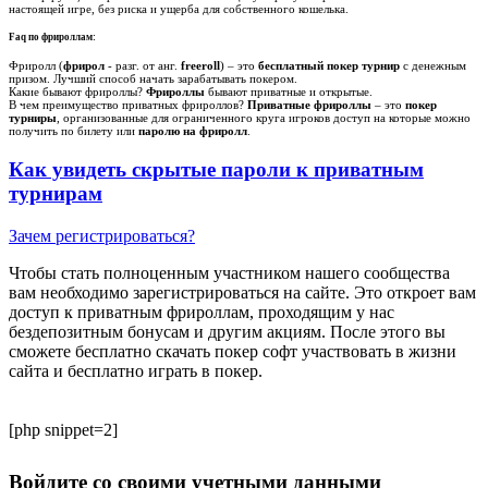
настоящей игре, без риска и ущерба для собственного кошелька.
Faq по фрироллам:
Фриролл (
фрирол
- разг. от анг.
freeroll
) – это
бесплатный покер турнир
с денежным
призом. Лучший способ начать зарабатывать покером.
Какие бывают фрироллы?
Фрироллы
бывают приватные и открытые.
В чем преимущество приватных фрироллов?
Приватные фрироллы
– это
покер
турниры
, организованные для ограниченного круга игроков доступ на которые можно
получить по билету или
паролю на фриролл
.
Как увидеть скрытые пароли к приватным
турнирам
Зачем регистрироваться?
Чтобы стать полноценным участником нашего сообщества
вам необходимо зарегистрироваться на сайте. Это откроет вам
доступ к приватным фрироллам, проходящим у нас
бездепозитным бонусам и другим акциям. После этого вы
сможете бесплатно скачать покер софт участвовать в жизни
сайта и бесплатно играть в покер.
[php snippet=2]
Войдите со своими учетными данными