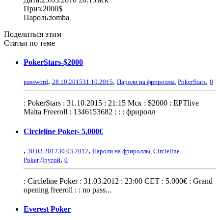
Приз:2000$
Пароль:tomba
Поделиться этим
Cтатьи по теме
PokerStars-$2000
,
,
,
password
28.10.2015
31.10.2015
Пароли на фрироллы
,
PokerStars
0
: PokerStars : 31.10.2015 : 21:15 Мск : $2000 : EPTlive
Malta Freeroll : 1346153682 : : : фриролл
Circleline Poker- 5.000€
,
,
30.03.2012
30.03.2012
Пароли на фрироллы
,
Circleline
,
Poker
,
Другой
0
: Circleline Poker : 31.03.2012 : 23:00 CET : 5.000€ : Grand
opening freeroll : : no pass...
Everest Poker