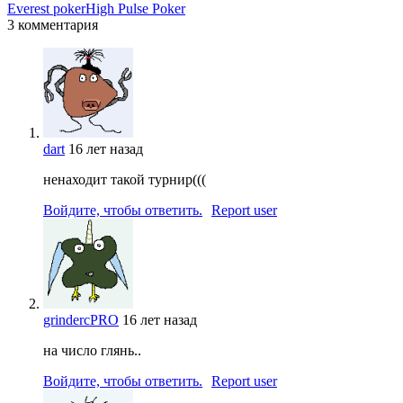
Everest poker
High Pulse Poker
3 комментария
dart
16 лет назад
ненаходит такой турнир(((
Войдите, чтобы ответить.
Report user
grindercPRO
16 лет назад
на число глянь..
Войдите, чтобы ответить.
Report user