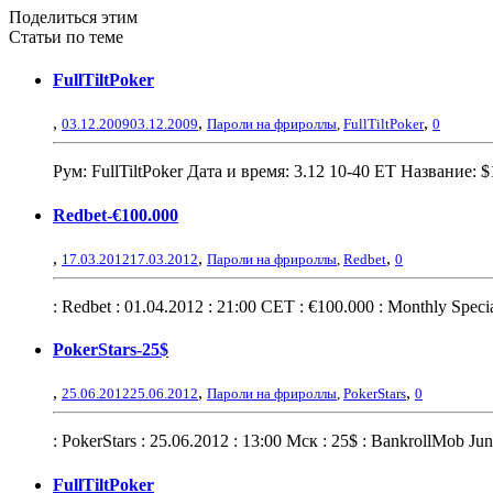
Поделиться этим
Cтатьи по теме
FullTiltPoker
,
,
,
03.12.2009
03.12.2009
Пароли на фрироллы
,
FullTiltPoker
0
Рум: FullTiltPoker Дата и время: 3.12 10-40 ET Название: $
Redbet-€100.000
,
,
,
17.03.2012
17.03.2012
Пароли на фрироллы
,
Redbet
0
: Redbet : 01.04.2012 : 21:00 CET : €100.000 : Monthly Special
PokerStars-25$
,
,
,
25.06.2012
25.06.2012
Пароли на фрироллы
,
PokerStars
0
: PokerStars : 25.06.2012 : 13:00 Мск : 25$ : BankrollMob Ju
FullTiltPoker