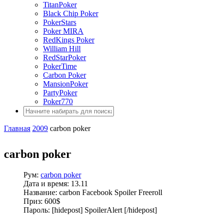
TitanPoker
Black Chip Poker
PokerStars
Poker MIRA
RedKings Poker
William Hill
RedStarPoker
PokerTime
Carbon Poker
MansionPoker
PartyPoker
Poker770
Главная
2009
carbon poker
carbon poker
Рум:
carbon poker
Дата и время: 13.11
Название: carbon Facebook Spoiler Freeroll
Приз: 600$
Пароль: [hidepost] SpoilerAlert [/hidepost]