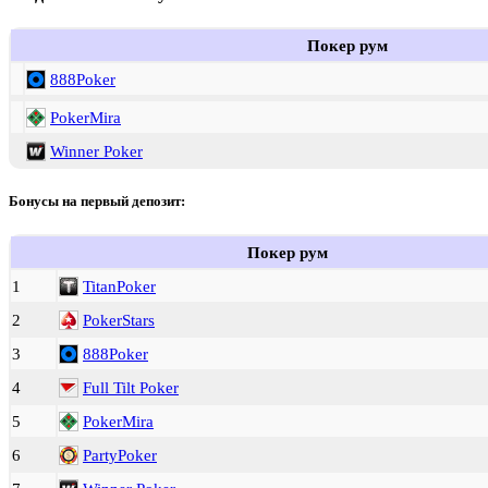
Покер рум
888Poker
PokerMira
Winner Poker
Бонусы на первый депозит:
Покер рум
1
TitanPoker
2
PokerStars
3
888Poker
4
Full Tilt Poker
5
PokerMira
6
PartyPoker