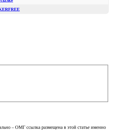
ссылке
KERFREE
ально – ОМГ ссылка размещена в этой статье именно