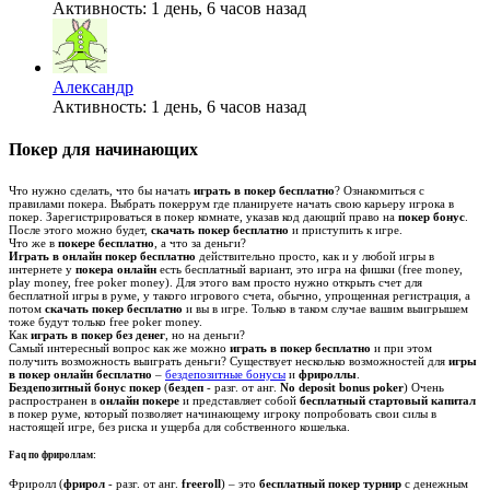
Активность: 1 день, 6 часов назад
Александр
Активность: 1 день, 6 часов назад
Покер для начинающих
Что нужно сделать, что бы начать
играть в покер бесплатно
? Ознакомиться с
правилами покера. Выбрать покеррум где планируете начать свою карьеру игрока в
покер. Зарегистрироваться в покер комнате, указав код дающий право на
покер бонус
.
После этого можно будет,
скачать покер бесплатно
и приступить к игре.
Что же в
покере бесплатно
, а что за деньги?
Играть в онлайн покер бесплатно
действительно просто, как и у любой игры в
интернете у
покера онлайн
есть бесплатный вариант, это игра на фишки (free money,
play money, free poker money). Для этого вам просто нужно открыть счет для
бесплатной игры в руме, у такого игрового счета, обычно, упрощенная регистрация, а
потом
скачать покер бесплатно
и вы в игре. Только в таком случае вашим выигрышем
тоже будут только free poker money.
Как
играть в покер без денег
, но на деньги?
Самый интересный вопрос как же можно
играть в покер бесплатно
и при этом
получить возможность выиграть деньги? Существует несколько возможностей для
игры
в покер онлайн бесплатно
–
бездепозитные бонусы
и
фрироллы
.
Бездепозитный бонус покер
(
бездеп
- разг. от анг.
No deposit bonus poker
) Очень
распространен в
онлайн покере
и представляет собой
бесплатный стартовый капитал
в покер руме, который позволяет начинающему игроку попробовать свои силы в
настоящей игре, без риска и ущерба для собственного кошелька.
Faq по фрироллам:
Фриролл (
фрирол
- разг. от анг.
freeroll
) – это
бесплатный покер турнир
с денежным