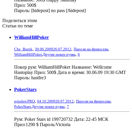
Приз: 500$
Пароль: [hidepost] no pass [/hidepost]
Поделиться этим
Cтатьи по теме
WilliamHillPoker
,
,
Che_Burek
30.06.2009
26.07.2012
Пароли на фрироллы
,
,
WilliamHillPoker
,
Другие покер румы
6
Покер рум: WilliamHillPoker Название: Wellcome
Hastoplay Приз: 500$ Дата и время: 30.06.09 19:30 GMT
Пароль: hastfre3
PokerStars
,
,
grindercPRO
04.10.2009
26.07.2012
Пароли на фрироллы
,
,
PokerStars
,
Другие покер румы
7
Рум: Poker Stars id 199720732 Дата: 22-45 МСК
Приз:1290 $ Пароль:Victoria