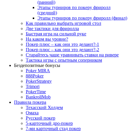
(ранний)
Этапы турниров по покеру фриролл
(средний)
Этапы турниров по покеру фриролл (финал)
Как правильно выбрать игровой стол
Две тактики для фриролла
Быстрая игра на сильной руке
На каком вы уровне?
Покер плюс – как они это делают?-1
Покер плюс – как они это делают?-2
Старайтесь чаще уравнивать ставки на ривере
Тактика игры с опытным соперником
Бездепозитные бонусы
Poker MIRA
888Poker
PokerStrategy
Trimori
PokerTime
BankrollMob
Правила покера
Техасский Холдем
Омаха
Русский покер
5-карточный дро-покер
7-ми карточный стад покер