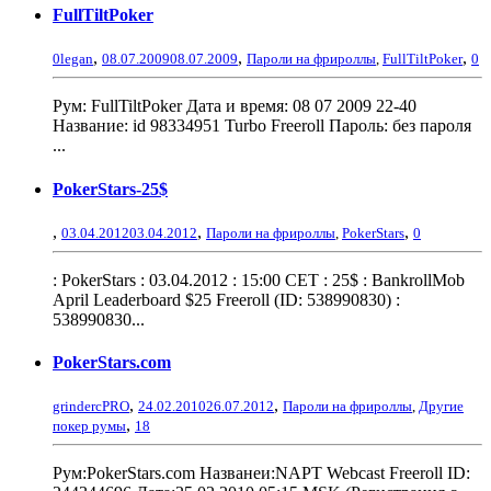
FullTiltPoker
,
,
,
0legan
08.07.2009
08.07.2009
Пароли на фрироллы
,
FullTiltPoker
0
Рум: FullTiltPoker Дата и время: 08 07 2009 22-40
Название: id 98334951 Turbo Freeroll Пароль: без пароля
...
PokerStars-25$
,
,
,
03.04.2012
03.04.2012
Пароли на фрироллы
,
PokerStars
0
: PokerStars : 03.04.2012 : 15:00 CET : 25$ : BankrollMob
April Leaderboard $25 Freeroll (ID: 538990830) :
538990830...
PokerStars.com
,
,
grindercPRO
24.02.2010
26.07.2012
Пароли на фрироллы
,
Другие
,
покер румы
18
Рум:PokerStars.com Названеи:NAPT Webcast Freeroll ID: