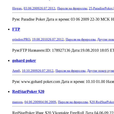
,
,
0legan
03.06.2009
26.07.2012
Пароли на фрироллы
,
25
,
ParadisePoker
,
Рум: Paradise Poker Дата и время: 03 06 2009 22-30 MCK 
FTP
,
,
grindercPRO
19.08.2010
26.07.2012
Пароли на фрироллы
,
Другие пок
Рум:FTP Названеи:ID: 178927136 Дата:19.08.2010 18:05 
gohard poker
,
,
Arm0
10.10.2009
26.07.2012
Пароли на фрироллы
,
Другие покер рум
Рум: www.gohard poker.com Дата и время: 10.10 01.00 Назван
RedStarPoker $20
,
,
manora
04.06.2009
04.06.2009
Пароли на фрироллы
,
$20
,
RedStarPoke
RedStarPoker Имя: $20 Vkontakte FreeRoll Дата 04.06.09 2