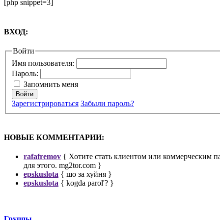
[php snippet=3]
ВХОД:
Войти
Имя пользователя:
Пароль:
Запомнить меня
Войти
Зарегистрироваться
Забыли пароль?
НОВЫЕ КОММЕНТАРИИ:
rafafremov
{ Хотите стать клиентом или коммерческим п
для этого. mg2tor.com }
epskuslota
{ шо за хуйня }
epskuslota
{ kogda parol'? }
Группы