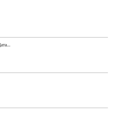
ата...