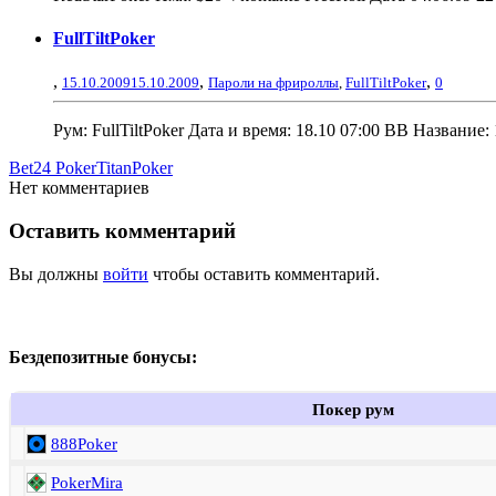
FullTiltPoker
,
,
,
15.10.2009
15.10.2009
Пароли на фрироллы
,
FullTiltPoker
0
Рум: FullTiltPoker Дата и время: 18.10 07:00 BB Название
Bet24 Poker
TitanPoker
Нет комментариев
Оставить комментарий
Вы должны
войти
чтобы оставить комментарий.
Бездепозитные бонусы:
Покер рум
888Poker
PokerMira