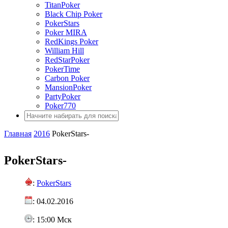
TitanPoker
Black Chip Poker
PokerStars
Poker MIRA
RedKings Poker
William Hill
RedStarPoker
PokerTime
Carbon Poker
MansionPoker
PartyPoker
Poker770
Главная
2016
PokerStars-
PokerStars-
:
PokerStars
: 04.02.2016
: 15:00 Мск