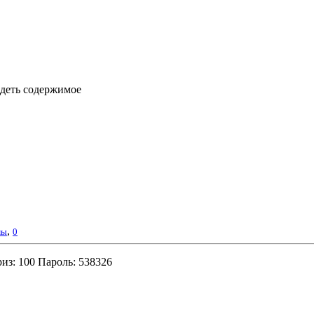
идеть содержимое
,
мы
0
риз: 100 Пароль: 538326