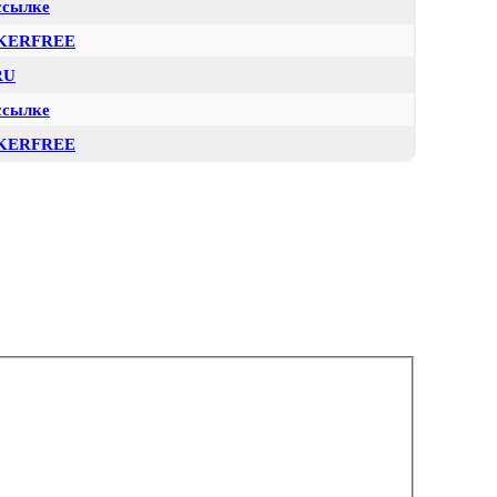
ссылке
KERFREE
RU
ссылке
KERFREE