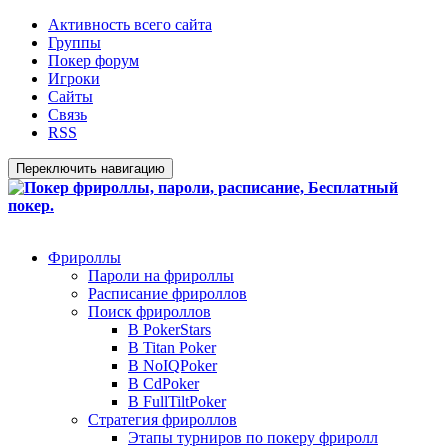
Активность всего сайта
Группы
Покер форум
Игроки
Сайты
Связь
RSS
Переключить навигацию
Фрироллы
Пароли на фрироллы
Расписание фрироллов
Поиск фрироллов
В PokerStars
В Titan Poker
В NoIQPoker
В CdPoker
В FullTiltPoker
Стратегия фрироллов
Этапы турниров по покеру фриролл