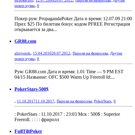
Игроки.pro
12.07.2009
26.07.2012
Пароли на фрироллы
,
Другие
,
покер румы
0
Покер рум: PropagandaPoker Дата и время: 12.07.09 21:00
Приз: $25 По билетам бонус кодом PFREE Регистрация
открывается за два...
GR88.com
,
,
alinjonok
15.04.2010
26.07.2012
Пароли на фрироллы
,
Другие
,
покер румы
0
Рум: GR88.com Дата и время: 1.01 Time — 9 PM EST
04/15 Название: OFC $500 Warm Up Freeroll Id:...
PokerStars-500$
,
,
,
11.10.2017
11.10.2017
Пароли на фрироллы
,
PokerStars
0
: PokerStars : 11.10.2017 : 23:03 Мск : 500$ : Superior
Freeroll. : : : : фриролл
FullTiltPoker