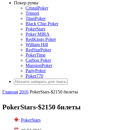
Покер румы
CristalPoker
Trimori
TitanPoker
Black Chip Poker
PokerStars
Poker MIRA
RedKings Poker
William Hill
RedStarPoker
PokerTime
Carbon Poker
MansionPoker
PartyPoker
Poker770
Главная
2016
PokerStars-$2150 билеты
PokerStars-$2150 билеты
:
PokerStars