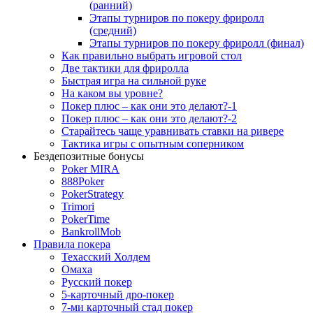
(ранний)
Этапы турниров по покеру фриролл
(средний)
Этапы турниров по покеру фриролл (финал)
Как правильно выбрать игровой стол
Две тактики для фриролла
Быстрая игра на сильной руке
На каком вы уровне?
Покер плюс – как они это делают?-1
Покер плюс – как они это делают?-2
Старайтесь чаще уравнивать ставки на ривере
Тактика игры с опытным соперником
Бездепозитные бонусы
Poker MIRA
888Poker
PokerStrategy
Trimori
PokerTime
BankrollMob
Правила покера
Техасский Холдем
Омаха
Русский покер
5-карточный дро-покер
7-ми карточный стад покер