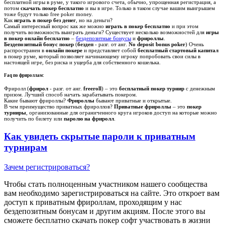
бесплатной игры в руме, у такого игрового счета, обычно, упрощенная регистрация, а
потом
скачать покер бесплатно
и вы в игре. Только в таком случае вашим выигрышем
тоже будут только free poker money.
Как
играть в покер без денег
, но на деньги?
Самый интересный вопрос как же можно
играть в покер бесплатно
и при этом
получить возможность выиграть деньги? Существует несколько возможностей для
игры
в покер онлайн бесплатно
–
бездепозитные бонусы
и
фрироллы
.
Бездепозитный бонус покер
(
бездеп
- разг. от анг.
No deposit bonus poker
) Очень
распространен в
онлайн покере
и представляет собой
бесплатный стартовый капитал
в покер руме, который позволяет начинающему игроку попробовать свои силы в
настоящей игре, без риска и ущерба для собственного кошелька.
Faq по фрироллам:
Фриролл (
фрирол
- разг. от анг.
freeroll
) – это
бесплатный покер турнир
с денежным
призом. Лучший способ начать зарабатывать покером.
Какие бывают фрироллы?
Фрироллы
бывают приватные и открытые.
В чем преимущество приватных фрироллов?
Приватные фрироллы
– это
покер
турниры
, организованные для ограниченного круга игроков доступ на которые можно
получить по билету или
паролю на фриролл
.
Как увидеть скрытые пароли к приватным
турнирам
Зачем регистрироваться?
Чтобы стать полноценным участником нашего сообщества
вам необходимо зарегистрироваться на сайте. Это откроет вам
доступ к приватным фрироллам, проходящим у нас
бездепозитным бонусам и другим акциям. После этого вы
сможете бесплатно скачать покер софт участвовать в жизни