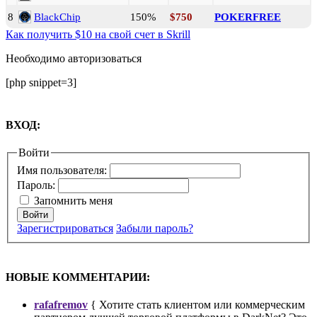
8
BlackChip
150%
$750
POKERFREE
Как получить $10 на свой счет в Skrill
Необходимо авторизоваться
[php snippet=3]
ВХОД:
Войти
Имя пользователя:
Пароль:
Запомнить меня
Войти
Зарегистрироваться
Забыли пароль?
НОВЫЕ КОММЕНТАРИИ:
rafafremov
{ Хотите стать клиентом или коммерческим