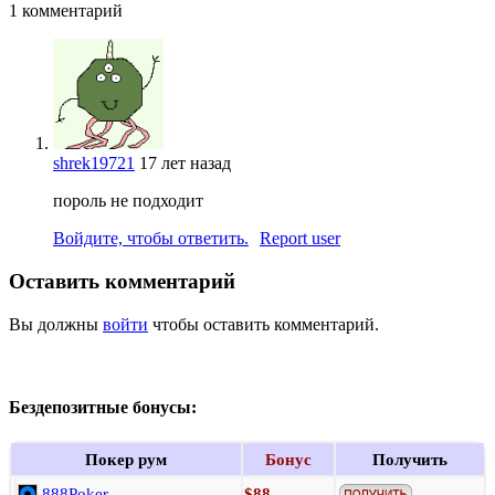
1 комментарий
shrek19721
17 лет назад
пороль не подходит
Войдите, чтобы ответить.
Report user
Оставить комментарий
Вы должны
войти
чтобы оставить комментарий.
Бездепозитные бонусы:
Покер рум
Бонус
Получить
888Poker
$88