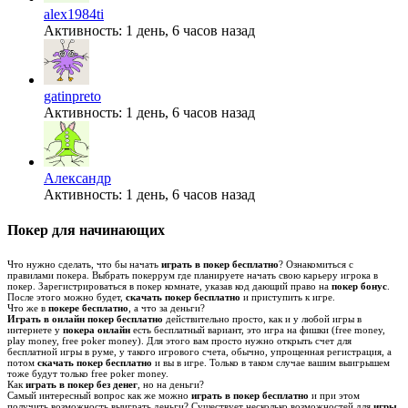
alex1984ti
Активность: 1 день, 6 часов назад
gatinpreto
Активность: 1 день, 6 часов назад
Александр
Активность: 1 день, 6 часов назад
Покер для начинающих
Что нужно сделать, что бы начать
играть в покер бесплатно
? Ознакомиться с
правилами покера. Выбрать покеррум где планируете начать свою карьеру игрока в
покер. Зарегистрироваться в покер комнате, указав код дающий право на
покер бонус
.
После этого можно будет,
скачать покер бесплатно
и приступить к игре.
Что же в
покере бесплатно
, а что за деньги?
Играть в онлайн покер бесплатно
действительно просто, как и у любой игры в
интернете у
покера онлайн
есть бесплатный вариант, это игра на фишки (free money,
play money, free poker money). Для этого вам просто нужно открыть счет для
бесплатной игры в руме, у такого игрового счета, обычно, упрощенная регистрация, а
потом
скачать покер бесплатно
и вы в игре. Только в таком случае вашим выигрышем
тоже будут только free poker money.
Как
играть в покер без денег
, но на деньги?
Самый интересный вопрос как же можно
играть в покер бесплатно
и при этом
получить возможность выиграть деньги? Существует несколько возможностей для
игры