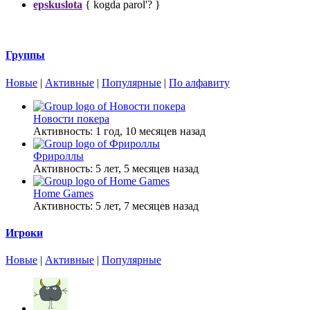
epskuslota
{ kogda parol'? }
Группы
Новые
|
Активные
|
Популярные
|
По алфавиту
Новости покера
Активность: 1 год, 10 месяцев назад
Фрироллы
Активность: 5 лет, 5 месяцев назад
Home Games
Активность: 5 лет, 7 месяцев назад
Игроки
Новые
|
Активные
|
Популярные