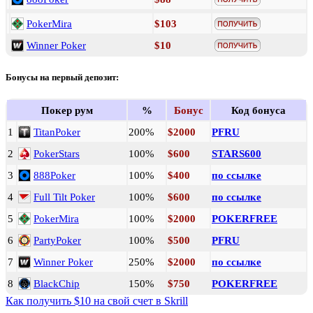
PokerMira
$103
Winner Poker
$10
Бонусы на первый депозит:
Покер рум
%
Бонус
Код бонуса
1
TitanPoker
200%
$2000
PFRU
2
PokerStars
100%
$600
STARS600
3
888Poker
100%
$400
по ссылке
4
Full Tilt Poker
100%
$600
по ссылке
5
PokerMira
100%
$2000
POKERFREE
6
PartyPoker
100%
$500
PFRU
7
Winner Poker
250%
$2000
по ссылке
8
BlackChip
150%
$750
POKERFREE
Как получить $10 на свой счет в Skrill