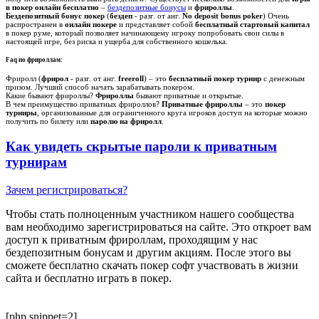
в покер онлайн бесплатно
–
бездепозитные бонусы
и
фрироллы
.
Бездепозитный бонус покер
(
бездеп
- разг. от анг.
No deposit bonus poker
) Очень
распространен в
онлайн покере
и представляет собой
бесплатный стартовый капитал
в покер руме, который позволяет начинающему игроку попробовать свои силы в
настоящей игре, без риска и ущерба для собственного кошелька.
Faq по фрироллам:
Фриролл (
фрирол
- разг. от анг.
freeroll
) – это
бесплатный покер турнир
с денежным
призом. Лучший способ начать зарабатывать покером.
Какие бывают фрироллы?
Фрироллы
бывают приватные и открытые.
В чем преимущество приватных фрироллов?
Приватные фрироллы
– это
покер
турниры
, организованные для ограниченного круга игроков доступ на которые можно
получить по билету или
паролю на фриролл
.
Как увидеть скрытые пароли к приватным
турнирам
Зачем регистрироваться?
Чтобы стать полноценным участником нашего сообщества
вам необходимо зарегистрироваться на сайте. Это откроет вам
доступ к приватным фрироллам, проходящим у нас
бездепозитным бонусам и другим акциям. После этого вы
сможете бесплатно скачать покер софт участвовать в жизни
сайта и бесплатно играть в покер.
[php snippet=2]