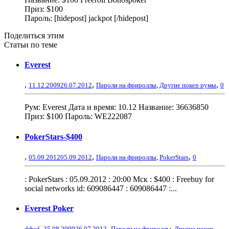
Приз: $100
Пароль: [hidepost] jackpot [/hidepost]
Поделиться этим
Cтатьи по теме
Everest
,
,
,
11.12.2009
26.07.2012
Пароли на фрироллы
,
Другие покер румы
0
Рум: Everest Дата и время: 10.12 Название: 36636850
Приз: $100 Пароль: WE222087
PokerStars-$400
,
,
,
05.09.2012
05.09.2012
Пароли на фрироллы
,
PokerStars
0
: PokerStars : 05.09.2012 : 20:00 Мск : $400 : Freebuy for
social networks id: 609086447 : 609086447 :...
Everest Poker
,
,
drhof
25.08.2009
26.07.2012
Пароли на фрироллы
,
Другие покер