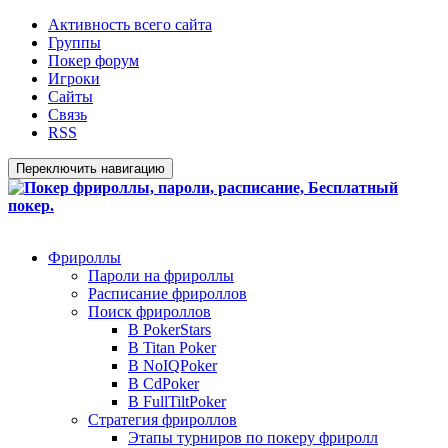
Активность всего сайта
Группы
Покер форум
Игроки
Сайты
Связь
RSS
Переключить навигацию
Фрироллы
Пароли на фрироллы
Расписание фрироллов
Поиск фрироллов
В PokerStars
В Titan Poker
В NoIQPoker
В CdPoker
В FullTiltPoker
Стратегия фрироллов
Этапы турниров по покеру фриролл