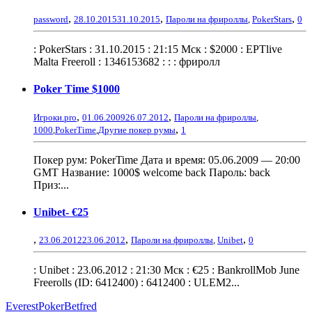
,
,
,
password
28.10.2015
31.10.2015
Пароли на фрироллы
,
PokerStars
0
: PokerStars : 31.10.2015 : 21:15 Мск : $2000 : EPTlive
Malta Freeroll : 1346153682 : : : фриролл
Poker Time $1000
,
,
Игроки.pro
01.06.2009
26.07.2012
Пароли на фрироллы
,
,
1000
,
PokerTime
,
Другие покер румы
1
Покер рум: PokerTime Дата и время: 05.06.2009 — 20:00
GMT Название: 1000$ welcome back Пароль: back
Приз:...
Unibet- €25
,
,
,
23.06.2012
23.06.2012
Пароли на фрироллы
,
Unibet
0
: Unibet : 23.06.2012 : 21:30 Мск : €25 : BankrollMob June
Freerolls (ID: 6412400) : 6412400 : ULEM2...
EverestPoker
Betfred