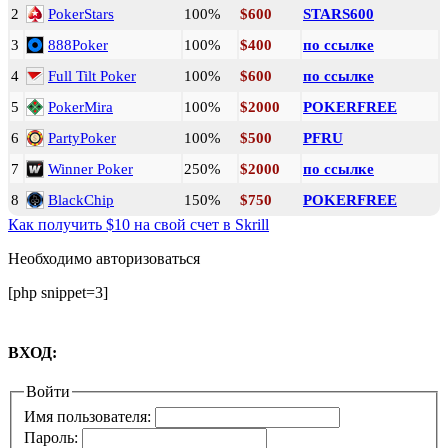
2
PokerStars
100%
$600
STARS600
3
888Poker
100%
$400
по ссылке
4
Full Tilt Poker
100%
$600
по ссылке
5
PokerMira
100%
$2000
POKERFREE
6
PartyPoker
100%
$500
PFRU
7
Winner Poker
250%
$2000
по ссылке
8
BlackChip
150%
$750
POKERFREE
Как получить $10 на свой счет в Skrill
Необходимо авторизоваться
[php snippet=3]
ВХОД:
Войти
Имя пользователя:
Пароль: