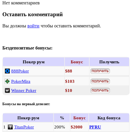
Нет комментариев
Оставить комментарий
Вы должны
войти
чтобы оставить комментарий.
Бездепозитные бонусы:
Покер рум
Бонус
Получить
888Poker
$88
PokerMira
$103
Winner Poker
$10
Бонусы на первый депозит:
Покер рум
%
Бонус
Код бонуса
1
TitanPoker
200%
$2000
PFRU