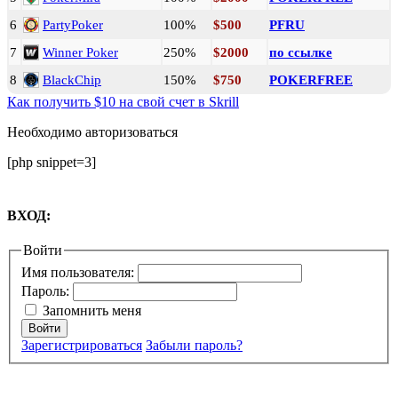
6
PartyPoker
100%
$500
PFRU
7
Winner Poker
250%
$2000
по ссылке
8
BlackChip
150%
$750
POKERFREE
Как получить $10 на свой счет в Skrill
Необходимо авторизоваться
[php snippet=3]
ВХОД:
Войти
Имя пользователя:
Пароль:
Запомнить меня
Войти
Зарегистрироваться
Забыли пароль?