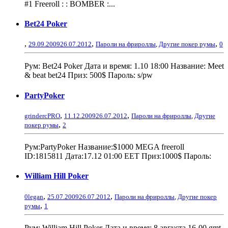
#1 Freeroll : : BOMBER :...
Bet24 Poker
,
,
,
29.09.2009
26.07.2012
Пароли на фрироллы
,
Другие покер румы
0
Рум: Bet24 Poker Дата и время: 1.10 18:00 Название: Meet
& beat bet24 Приз: 500$ Пароль: s/pw
PartyPoker
,
,
grindercPRO
11.12.2009
26.07.2012
Пароли на фрироллы
,
Другие
,
покер румы
2
Рум:PartyPoker Название:$1000 MEGA freeroll
ID:1815811 Дата:17.12 01:00 EET Приз:1000$ Пароль:
William Hill Poker
,
,
0legan
25.07.2009
26.07.2012
Пароли на фрироллы
,
Другие покер
,
румы
1
Рум: William Hill Poker Дата и время: 8 августа 16-00 gmt