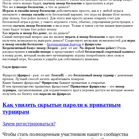
После этого можно будет,
скачать покер бесплатно
и приступить к игре.
Что же в
покере бесплатно
, а что за деньги?
Играть в онлайн покер бесплатно
действительно просто, как и у любой игры в
интернете у
покера онлайн
есть бесплатный вариант, это игра на фишки (free money,
play money, free poker money). Для этого вам просто нужно открыть счет для
бесплатной игры в руме, у такого игрового счета, обычно, упрощенная регистрация, а
потом
скачать покер бесплатно
и вы в игре. Только в таком случае вашим выигрышем
тоже будут только free poker money.
Как
играть в покер без денег
, но на деньги?
Самый интересный вопрос как же можно
играть в покер бесплатно
и при этом
получить возможность выиграть деньги? Существует несколько возможностей для
игры
в покер онлайн бесплатно
–
бездепозитные бонусы
и
фрироллы
.
Бездепозитный бонус покер
(
бездеп
- разг. от анг.
No deposit bonus poker
) Очень
распространен в
онлайн покере
и представляет собой
бесплатный стартовый капитал
в покер руме, который позволяет начинающему игроку попробовать свои силы в
настоящей игре, без риска и ущерба для собственного кошелька.
Faq по фрироллам:
Фриролл (
фрирол
- разг. от анг.
freeroll
) – это
бесплатный покер турнир
с денежным
призом. Лучший способ начать зарабатывать покером.
Какие бывают фрироллы?
Фрироллы
бывают приватные и открытые.
В чем преимущество приватных фрироллов?
Приватные фрироллы
– это
покер
турниры
, организованные для ограниченного круга игроков доступ на которые можно
получить по билету или
паролю на фриролл
.
Как увидеть скрытые пароли к приватным
турнирам
Зачем регистрироваться?
Чтобы стать полноценным участником нашего сообщества