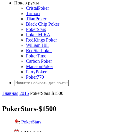
Покер румы
CristalPoker
Trimori
TitanPoker
Black Chip Poker
PokerStars
Poker MIRA
RedKings Poker
William Hill
RedStarPoker
PokerTime
Carbon Poker
MansionPoker
PartyPoker
Poker770
Главная
2015
PokerStars-$1500
PokerStars-$1500
:
PokerStars