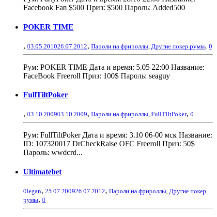
Facebook Fan $500 Приз: $500 Пароль: Added500
POKER TIME
,
,
,
03.05.2010
26.07.2012
Пароли на фрироллы
,
Другие покер румы
0
Рум: POKER TIME Дата и время: 5.05 22:00 Название:
FaceBook Freeroll Приз: 100$ Пароль: seaguy
FullTiltPoker
,
,
,
03.10.2009
03.10.2009
Пароли на фрироллы
,
FullTiltPoker
0
Рум: FullTiltPoker Дата и время: 3.10 06-00 мск Название:
ID: 107320017 DrCheckRaise OFC Freeroll Приз: 50$
Пароль: wwdcrd...
Ultimatebet
,
,
0legan
25.07.2009
26.07.2012
Пароли на фрироллы
,
Другие покер
,
румы
0