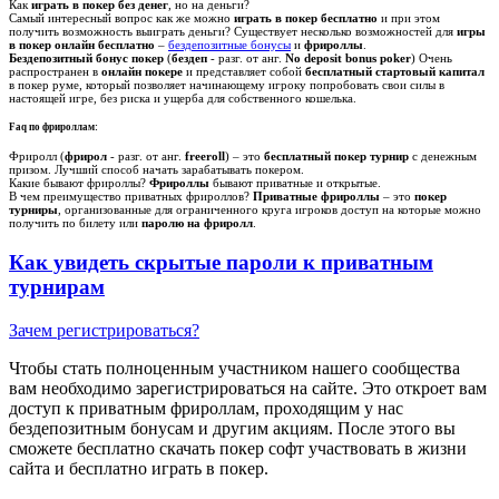
Как
играть в покер без денег
, но на деньги?
Самый интересный вопрос как же можно
играть в покер бесплатно
и при этом
получить возможность выиграть деньги? Существует несколько возможностей для
игры
в покер онлайн бесплатно
–
бездепозитные бонусы
и
фрироллы
.
Бездепозитный бонус покер
(
бездеп
- разг. от анг.
No deposit bonus poker
) Очень
распространен в
онлайн покере
и представляет собой
бесплатный стартовый капитал
в покер руме, который позволяет начинающему игроку попробовать свои силы в
настоящей игре, без риска и ущерба для собственного кошелька.
Faq по фрироллам:
Фриролл (
фрирол
- разг. от анг.
freeroll
) – это
бесплатный покер турнир
с денежным
призом. Лучший способ начать зарабатывать покером.
Какие бывают фрироллы?
Фрироллы
бывают приватные и открытые.
В чем преимущество приватных фрироллов?
Приватные фрироллы
– это
покер
турниры
, организованные для ограниченного круга игроков доступ на которые можно
получить по билету или
паролю на фриролл
.
Как увидеть скрытые пароли к приватным
турнирам
Зачем регистрироваться?
Чтобы стать полноценным участником нашего сообщества
вам необходимо зарегистрироваться на сайте. Это откроет вам
доступ к приватным фрироллам, проходящим у нас
бездепозитным бонусам и другим акциям. После этого вы
сможете бесплатно скачать покер софт участвовать в жизни
сайта и бесплатно играть в покер.