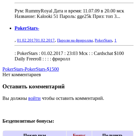
Рум: RummyRoyal Дата и время: 11.07.09 в 20.00 мск
Название: Kalooki 51 Пароль: gge25k Приз: топ 3...
PokerStars-
,
,
,
01.02.2017
01.02.2017
Пароли на фрироллы
,
PokerStars
1
: PokerStars : 01.02.2017 : 23:03 Мск : : Cardschat $100
Daily Freeroll : : : : фриролл
PokerStars-
PokerStars-$1500
Нет комментариев
Оставить комментарий
Вы должны
войти
чтобы оставить комментарий.
Бездепозитные бонусы:
Покер рум
Бонус
Получить