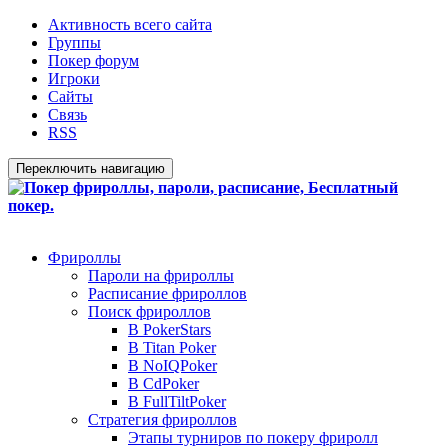
Активность всего сайта
Группы
Покер форум
Игроки
Сайты
Связь
RSS
Переключить навигацию
Фрироллы
Пароли на фрироллы
Расписание фрироллов
Поиск фрироллов
В PokerStars
В Titan Poker
В NoIQPoker
В CdPoker
В FullTiltPoker
Стратегия фрироллов
Этапы турниров по покеру фриролл