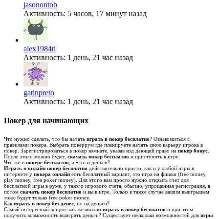
jasonontob
Активность: 5 часов, 17 минут назад
alex1984ti
Активность: 1 день, 21 час назад
gatinpreto
Активность: 1 день, 21 час назад
Покер для начинающих
Что нужно сделать, что бы начать
играть в покер бесплатно
? Ознакомиться с
правилами покера. Выбрать покеррум где планируете начать свою карьеру игрока в
покер. Зарегистрироваться в покер комнате, указав код дающий право на
покер бонус
.
После этого можно будет,
скачать покер бесплатно
и приступить к игре.
Что же в
покере бесплатно
, а что за деньги?
Играть в онлайн покер бесплатно
действительно просто, как и у любой игры в
интернете у
покера онлайн
есть бесплатный вариант, это игра на фишки (free money,
play money, free poker money). Для этого вам просто нужно открыть счет для
бесплатной игры в руме, у такого игрового счета, обычно, упрощенная регистрация, а
потом
скачать покер бесплатно
и вы в игре. Только в таком случае вашим выигрышем
тоже будут только free poker money.
Как
играть в покер без денег
, но на деньги?
Самый интересный вопрос как же можно
играть в покер бесплатно
и при этом
получить возможность выиграть деньги? Существует несколько возможностей для
игры