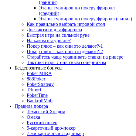
(ранний)
Этапы турниров по покеру фриролл
(средний)
Этапы турниров по покеру фриролл (финал)
Как правильно выбрать игровой стол
Две тактики для фриролла
Быстрая игра на сильной руке
На каком вы уровне?
Покер плюс – как они это делают?-1
Покер плюс – как они это делают?-2
Старайтесь чаще уравнивать ставки на ривере
Тактика игры с опытным соперником
Бездепозитные бонусы
Poker MIRA
888Poker
PokerStrategy
Trimori
PokerTime
BankrollMob
Правила покера
Техасский Холдем
Омаха
Русский покер
5-карточный дро-покер
7-ми карточный стад покер