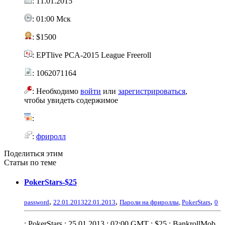
: 11.01.2015
: 01:00 Мск
: $1500
: EPTlive PCA-2015 League Freeroll
: 1062071164
: Необходимо
войти
или
зарегистрироваться
,
чтобы увидеть содержимое
:
:
фриролл
Поделиться этим
Cтатьи по теме
PokerStars-$25
,
,
,
password
22.01.2013
22.01.2013
Пароли на фрироллы
,
PokerStars
0
: PokerStars : 25.01.2013 : 02:00 GMT : $25 : BankrollMob