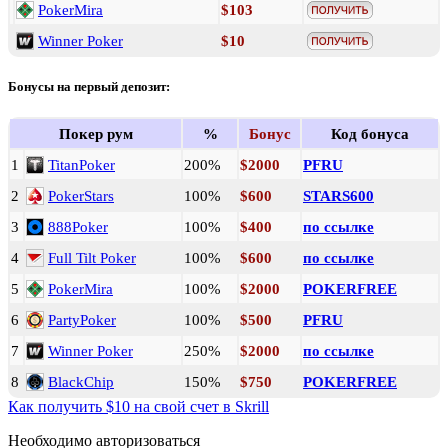
PokerMira
$103
Winner Poker
$10
Бонусы на первый депозит:
Покер рум
%
Бонус
Код бонуса
1
TitanPoker
200%
$2000
PFRU
2
PokerStars
100%
$600
STARS600
3
888Poker
100%
$400
по ссылке
4
Full Tilt Poker
100%
$600
по ссылке
5
PokerMira
100%
$2000
POKERFREE
6
PartyPoker
100%
$500
PFRU
7
Winner Poker
250%
$2000
по ссылке
8
BlackChip
150%
$750
POKERFREE
Как получить $10 на свой счет в Skrill
Необходимо авторизоваться