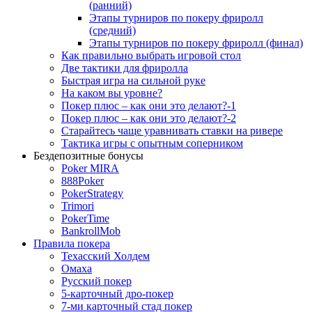
(ранний)
Этапы турниров по покеру фриролл
(средний)
Этапы турниров по покеру фриролл (финал)
Как правильно выбрать игровой стол
Две тактики для фриролла
Быстрая игра на сильной руке
На каком вы уровне?
Покер плюс – как они это делают?-1
Покер плюс – как они это делают?-2
Старайтесь чаще уравнивать ставки на ривере
Тактика игры с опытным соперником
Бездепозитные бонусы
Poker MIRA
888Poker
PokerStrategy
Trimori
PokerTime
BankrollMob
Правила покера
Техасский Холдем
Омаха
Русский покер
5-карточный дро-покер
7-ми карточный стад покер