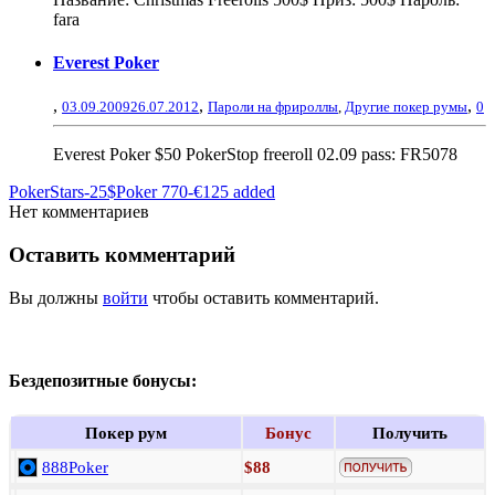
fara
Everest Poker
,
,
,
03.09.2009
26.07.2012
Пароли на фрироллы
,
Другие покер румы
0
Everest Poker $50 PokerStop freeroll 02.09 pass: FR5078
PokerStars-25$
Poker 770-€125 added
Нет комментариев
Оставить комментарий
Вы должны
войти
чтобы оставить комментарий.
Бездепозитные бонусы:
Покер рум
Бонус
Получить
888Poker
$88