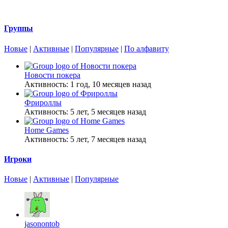
Группы
Новые
|
Активные
|
Популярные
|
По алфавиту
Новости покера
Активность: 1 год, 10 месяцев назад
Фрироллы
Активность: 5 лет, 5 месяцев назад
Home Games
Активность: 5 лет, 7 месяцев назад
Игроки
Новые
|
Активные
|
Популярные
jasonontob