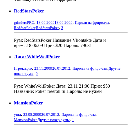
RedStarsPoker
,
,
grindercPRO
18.06.2009
18.06.2009
Пароли на фрироллы
,
,
RedStarPoker
,
RedStarsPoker
3
Рум: RedStarsPoker Название:Vkontakte Дата и
время:18.06.09 Приз:$20 Пароль: 79681
Лига: WhiteWolfPoker
,
,
Игроки.pro
23.11.2009
26.07.2012
Пароли на фрироллы
,
Другие
,
покер румы
0
Рум: WhiteWolfPoker Дата: 23.11 21:00 Приз: $50
Название: Poker-freeroll.ru Пароль: не нужен
MansionPoker
,
,
yura
23.08.2009
26.07.2012
Пароли на фрироллы
,
,
MansionPoker
,
Другие покер румы
1