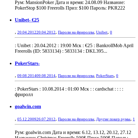
Рум: MansionPoker Дата и время: 24.08.09 Название:
PokerStop $100 Freerolls Приз: $100 Пароль: PKR222
Unibet- €25
,
,
,
20.04.2012
20.04.2012
Пароли на фрироллы
,
Unibet
0
: Unibet : 20.04.2012 : 19:00 Мск : €25 : BankrollMob April
Freerolls (ID: 5833134) : 5833134 : DKL395...
PokerStars-
,
,
,
09.08.2014
09.08.2014
Пароли на фрироллы
,
PokerStars
0
: PokerStars : 10.08.2014 : 01:00 Мск : : cardschat : : : :
фриролл
goalwin.com
,
,
,
05.12.2009
26.07.2012
Пароли на фрироллы
,
Другие покер румы
1
Рум: goalwin.com Дата и время: 6.12, 13.12, 20.12, 27.12
Название: Christmas Freerolls 500$ Приз: 500$ Пароль: